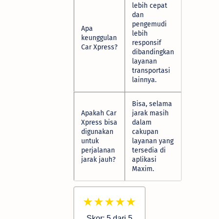
lebih cepat
dan
pengemudi
Apa
lebih
keunggulan
responsif
Car Xpress?
dibandingkan
layanan
transportasi
lainnya.
Bisa, selama
Apakah Car
jarak masih
Xpress bisa
dalam
digunakan
cakupan
untuk
layanan yang
perjalanan
tersedia di
jarak jauh?
aplikasi
Maxim.
★★★★★
Skor: 5 dari 5