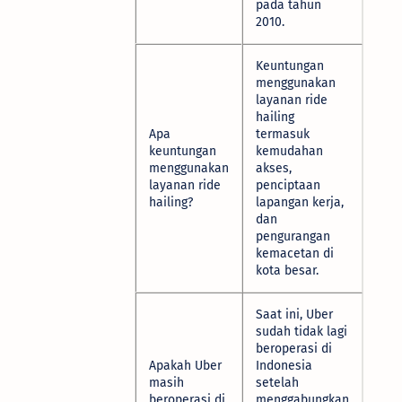
pada tahun
2010.
Keuntungan
menggunakan
layanan ride
hailing
Apa
termasuk
keuntungan
kemudahan
menggunakan
akses,
layanan ride
penciptaan
hailing?
lapangan kerja,
dan
pengurangan
kemacetan di
kota besar.
Saat ini, Uber
sudah tidak lagi
beroperasi di
Apakah Uber
Indonesia
masih
setelah
beroperasi di
menggabungkan