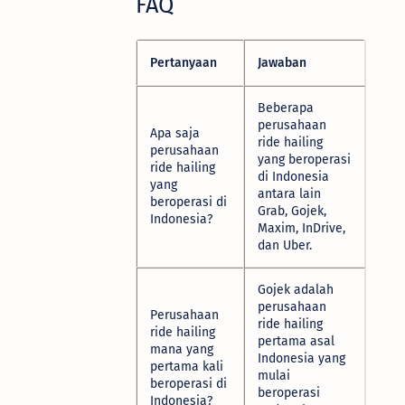
FAQ
Pertanyaan
Jawaban
Beberapa
perusahaan
Apa saja
ride hailing
perusahaan
yang beroperasi
ride hailing
di Indonesia
yang
antara lain
beroperasi di
Grab, Gojek,
Indonesia?
Maxim, InDrive,
dan Uber.
Gojek adalah
perusahaan
Perusahaan
ride hailing
ride hailing
pertama asal
mana yang
Indonesia yang
pertama kali
mulai
beroperasi di
beroperasi
Indonesia?