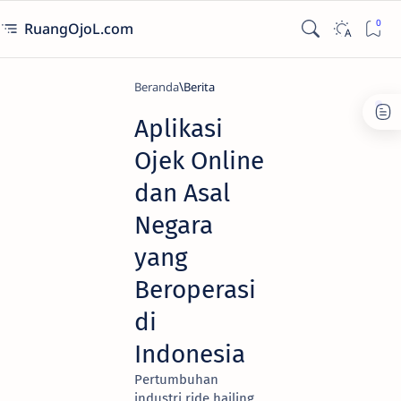
RuangOjoL.com
Beranda
Berita
Aplikasi
Ojek Online
dan Asal
Negara
yang
Beroperasi
di
Indonesia
Pertumbuhan
industri ride hailing