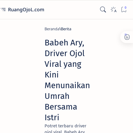
RuangOjoL.com
Beranda
Berita
Babeh Ary,
Driver Ojol
Viral yang
Kini
Menunaikan
Umrah
Bersama
Istri
Potret terbaru driver
ojol viral, Babeh Ary,