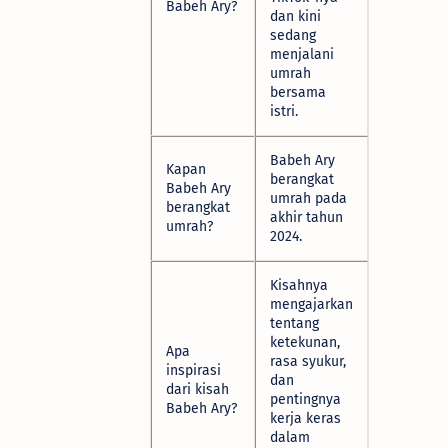
Babeh Ary?
dan kini
sedang
menjalani
umrah
bersama
istri.
Babeh Ary
Kapan
berangkat
Babeh Ary
umrah pada
berangkat
akhir tahun
umrah?
2024.
Kisahnya
mengajarkan
tentang
ketekunan,
Apa
rasa syukur,
inspirasi
dan
dari kisah
pentingnya
Babeh Ary?
kerja keras
dalam