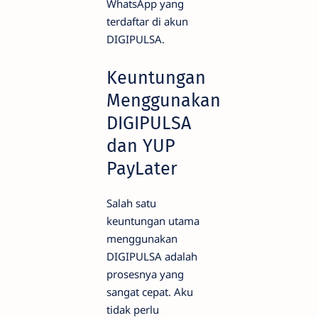
WhatsApp yang
terdaftar di akun
DIGIPULSA.
Keuntungan
Menggunakan
DIGIPULSA
dan YUP
PayLater
Salah satu
keuntungan utama
menggunakan
DIGIPULSA adalah
prosesnya yang
sangat cepat. Aku
tidak perlu