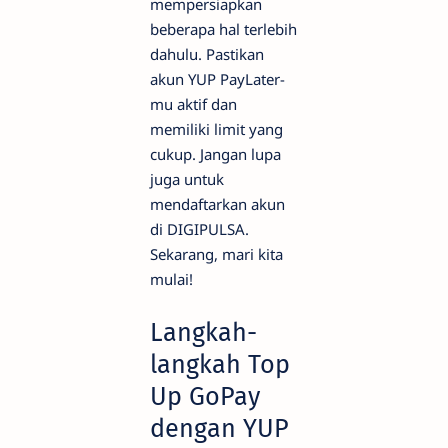
mempersiapkan
beberapa hal terlebih
dahulu. Pastikan
akun YUP PayLater-
mu aktif dan
memiliki limit yang
cukup. Jangan lupa
juga untuk
mendaftarkan akun
di DIGIPULSA.
Sekarang, mari kita
mulai!
Langkah-
langkah Top
Up GoPay
dengan YUP