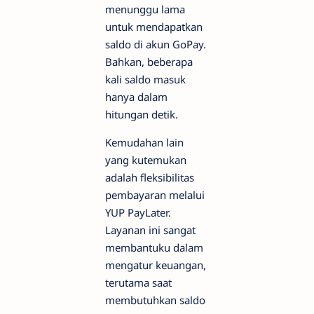
menunggu lama
untuk mendapatkan
saldo di akun GoPay.
Bahkan, beberapa
kali saldo masuk
hanya dalam
hitungan detik.
Kemudahan lain
yang kutemukan
adalah fleksibilitas
pembayaran melalui
YUP PayLater.
Layanan ini sangat
membantuku dalam
mengatur keuangan,
terutama saat
membutuhkan saldo