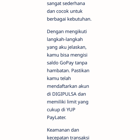
sangat sederhana
dan cocok untuk
berbagai kebutuhan.
Dengan mengikuti
langkah-langkah
yang aku jelaskan,
kamu bisa mengisi
saldo GoPay tanpa
hambatan. Pastikan
kamu telah
mendaftarkan akun
di DIGIPULSA dan
memiliki limit yang
cukup di YUP
PayLater.
Keamanan dan
kecepatan transaksi