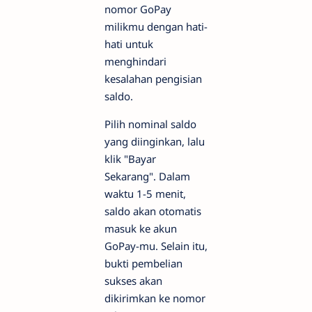
nomor GoPay
milikmu dengan hati-
hati untuk
menghindari
kesalahan pengisian
saldo.
Pilih nominal saldo
yang diinginkan, lalu
klik "Bayar
Sekarang". Dalam
waktu 1-5 menit,
saldo akan otomatis
masuk ke akun
GoPay-mu. Selain itu,
bukti pembelian
sukses akan
dikirimkan ke nomor