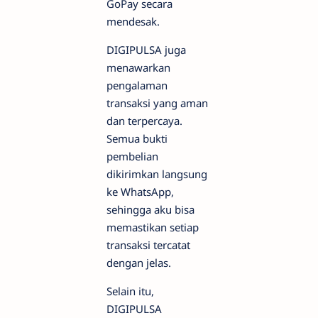
GoPay secara
mendesak.
DIGIPULSA juga
menawarkan
pengalaman
transaksi yang aman
dan terpercaya.
Semua bukti
pembelian
dikirimkan langsung
ke WhatsApp,
sehingga aku bisa
memastikan setiap
transaksi tercatat
dengan jelas.
Selain itu,
DIGIPULSA