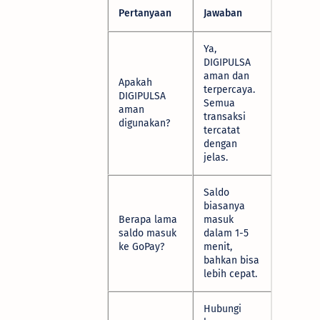
Pertanyaan
Jawaban
Ya,
DIGIPULSA
aman dan
Apakah
terpercaya.
DIGIPULSA
Semua
aman
transaksi
digunakan?
tercatat
dengan
jelas.
Saldo
biasanya
Berapa lama
masuk
saldo masuk
dalam 1-5
ke GoPay?
menit,
bahkan bisa
lebih cepat.
Hubungi