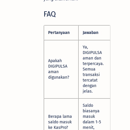
FAQ
Pertanyaan
Jawaban
Ya,
DIGIPULSA
aman dan
Apakah
terpercaya.
DIGIPULSA
Semua
aman
transaksi
digunakan?
tercatat
dengan
jelas.
Saldo
biasanya
Berapa lama
masuk
saldo masuk
dalam 1-5
ke KasPro?
menit,