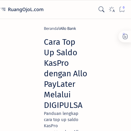
RuangOjoL.com
Beranda
Allo Bank
Cara Top
Up Saldo
KasPro
dengan Allo
PayLater
Melalui
DIGIPULSA
Panduan lengkap
cara top up saldo
KasPro