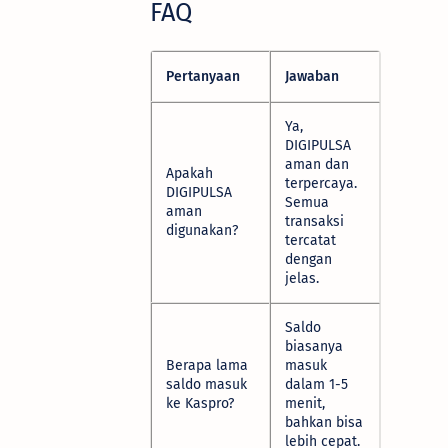
FAQ
Pertanyaan
Jawaban
Ya,
DIGIPULSA
aman dan
Apakah
terpercaya.
DIGIPULSA
Semua
aman
transaksi
digunakan?
tercatat
dengan
jelas.
Saldo
biasanya
Berapa lama
masuk
saldo masuk
dalam 1-5
ke Kaspro?
menit,
bahkan bisa
lebih cepat.