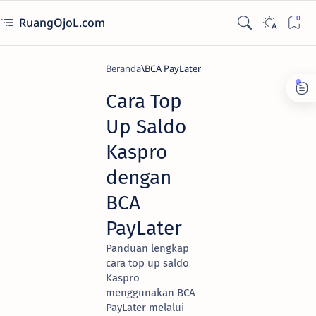
RuangOjoL.com
Beranda
BCA PayLater
Cara Top
Up Saldo
Kaspro
dengan
BCA
PayLater
Panduan lengkap
cara top up saldo
Kaspro
menggunakan BCA
PayLater melalui