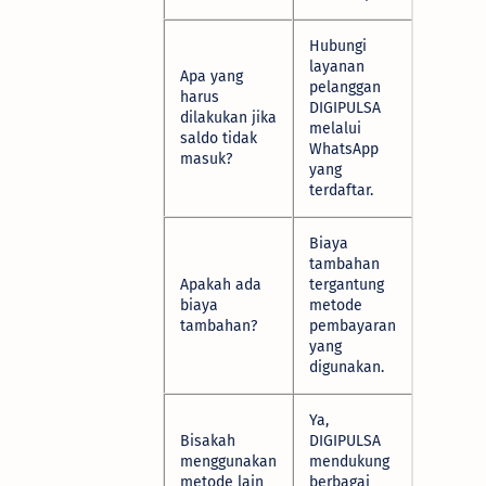
Hubungi
layanan
Apa yang
pelanggan
harus
DIGIPULSA
dilakukan jika
melalui
saldo tidak
WhatsApp
masuk?
yang
terdaftar.
Biaya
tambahan
Apakah ada
tergantung
biaya
metode
tambahan?
pembayaran
yang
digunakan.
Ya,
Bisakah
DIGIPULSA
menggunakan
mendukung
metode lain
berbagai