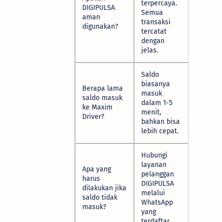
terpercaya.
DIGIPULSA
Semua
aman
transaksi
digunakan?
tercatat
dengan
jelas.
Saldo
biasanya
Berapa lama
masuk
saldo masuk
dalam 1-5
ke Maxim
menit,
Driver?
bahkan bisa
lebih cepat.
Hubungi
layanan
Apa yang
pelanggan
harus
DIGIPULSA
dilakukan jika
melalui
saldo tidak
WhatsApp
masuk?
yang
terdaftar.