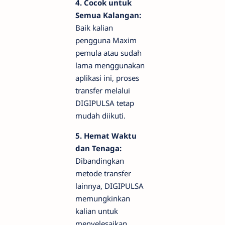
4. Cocok untuk
Semua Kalangan:
Baik kalian
pengguna Maxim
pemula atau sudah
lama menggunakan
aplikasi ini, proses
transfer melalui
DIGIPULSA tetap
mudah diikuti.
5. Hemat Waktu
dan Tenaga:
Dibandingkan
metode transfer
lainnya, DIGIPULSA
memungkinkan
kalian untuk
menyelesaikan