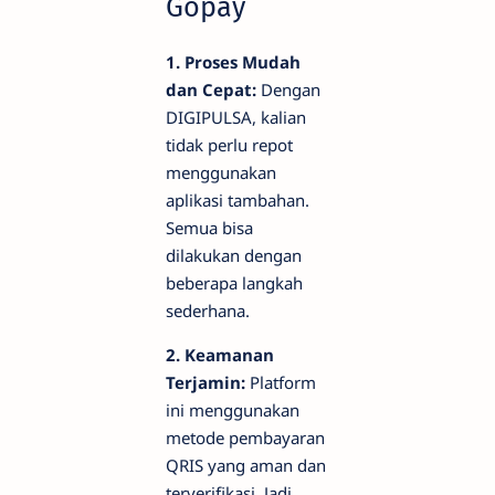
Gopay
1. Proses Mudah
dan Cepat:
Dengan
DIGIPULSA, kalian
tidak perlu repot
menggunakan
aplikasi tambahan.
Semua bisa
dilakukan dengan
beberapa langkah
sederhana.
2. Keamanan
Terjamin:
Platform
ini menggunakan
metode pembayaran
QRIS yang aman dan
terverifikasi. Jadi,