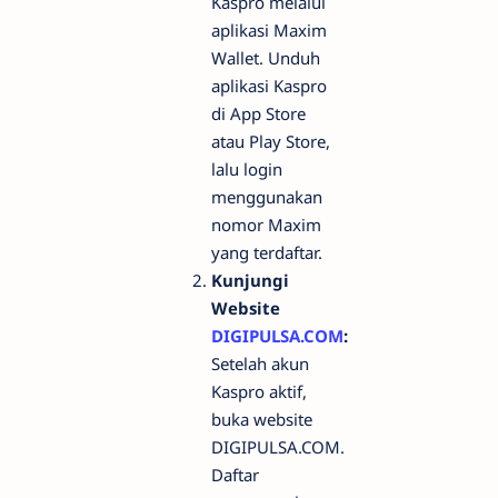
Kaspro melalui
aplikasi Maxim
Wallet. Unduh
aplikasi Kaspro
di App Store
atau Play Store,
lalu login
menggunakan
nomor Maxim
yang terdaftar.
Kunjungi
Website
DIGIPULSA.COM
:
Setelah akun
Kaspro aktif,
buka website
DIGIPULSA.COM.
Daftar