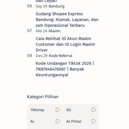
dan Cepat!
Gudang Shopee Express
Bandung: Alamat, Layanan, dan
Jam Operasional Terbaru
Cara Melihat ID Akun Maxim
Customer dan ID Login Maxim
Driver
Kode Undangan Tiktok 2026 |
7N87646476087 | Banyak
Keuntungannya!
Kategori Pilihan
1Money
5G
Ac
Ac Pintar