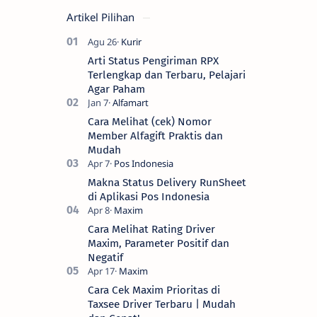
Artikel Pilihan
Arti Status Pengiriman RPX
Terlengkap dan Terbaru, Pelajari
Agar Paham
Cara Melihat (cek) Nomor
Member Alfagift Praktis dan
Mudah
Makna Status Delivery RunSheet
di Aplikasi Pos Indonesia
Cara Melihat Rating Driver
Maxim, Parameter Positif dan
Negatif
Cara Cek Maxim Prioritas di
Taxsee Driver Terbaru | Mudah