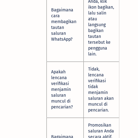
Anda, klik
ikon bagikan,
Bagaimana
lalu salin
cara
atau
membagikan
langsung
tautan
bagikan
saluran
tautan
WhatsApp?
tersebut ke
pengguna
lain.
Tidak,
Apakah
lencana
lencana
verifikasi
verifikasi
tidak
menjamin
menjamin
saluran
saluran akan
muncul di
muncul di
pencarian?
pencarian.
Promosikan
saluran Anda
Bagaimana
secara aktif,