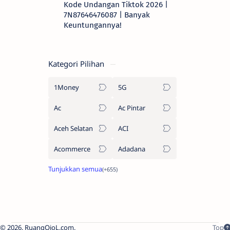
Kode Undangan Tiktok 2026 |
7N87646476087 | Banyak
Keuntungannya!
Kategori Pilihan
1Money
5G
Ac
Ac Pintar
Aceh Selatan
ACI
Acommerce
Adadana
2026.
RuangOjoL.com
.