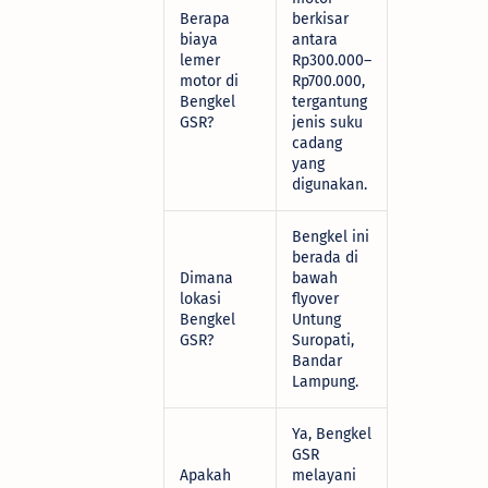
Berapa
berkisar
biaya
antara
lemer
Rp300.000–
motor di
Rp700.000,
Bengkel
tergantung
GSR?
jenis suku
cadang
yang
digunakan.
Bengkel ini
berada di
Dimana
bawah
lokasi
flyover
Bengkel
Untung
GSR?
Suropati,
Bandar
Lampung.
Ya, Bengkel
GSR
Apakah
melayani