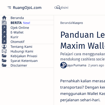
RuangOjoL.com
Beranda
BERITA
Beranda
Kaspro
Ojek Online
Panduan Le
E-Wallet
Kurir
Otomotif
Maxim Wall
Tentang Kami
Hubungi Kami
Pelajari cara menggunakan
Kebijakan Privasi
mendukung cashless socie
Syarat Ketentuan
Disclaimer
2 years ago
Pernahkah kalian meras
transportasi? Dengan ke
menggunakan Wallet Kasp
perjalanan sehari-hari.