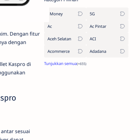
1Money
5G
Ac
Ac Pintar
xim. Dengan fitur
Aceh Selatan
ACI
anya dengan
Acommerce
Adadana
let Kaspro di
enggunakan
spro
 antar sesuai
iver dapat