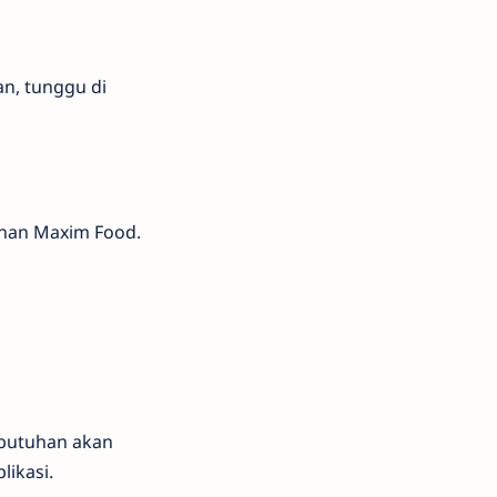
an, tunggu di
anan Maxim Food.
butuhan akan
likasi.