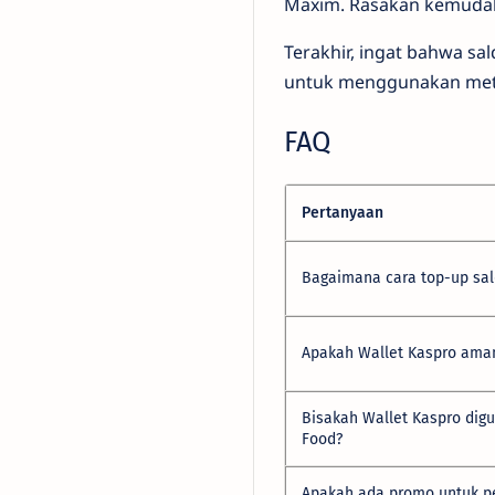
Maxim. Rasakan kemudah
Terakhir, ingat bahwa s
untuk menggunakan meto
FAQ
Pertanyaan
Bagaimana cara top-up sal
Apakah Wallet Kaspro ama
Bisakah Wallet Kaspro dig
Food?
Apakah ada promo untuk p