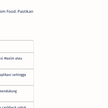
xim Food. Pastikan
asi Maxim atau
 aplikasi sehingga
m mendukung
au cashback untuk