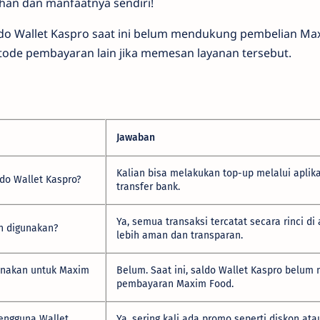
an dan manfaatnya sendiri!
aldo Wallet Kaspro saat ini belum mendukung pembelian Ma
de pembayaran lain jika memesan layanan tersebut.
Jawaban
Kalian bisa melakukan top-up melalui aplik
do Wallet Kaspro?
transfer bank.
Ya, semua transaksi tercatat secara rinci di
n digunakan?
lebih aman dan transparan.
unakan untuk Maxim
Belum. Saat ini, saldo Wallet Kaspro belu
pembayaran Maxim Food.
engguna Wallet
Ya, sering kali ada promo seperti diskon at