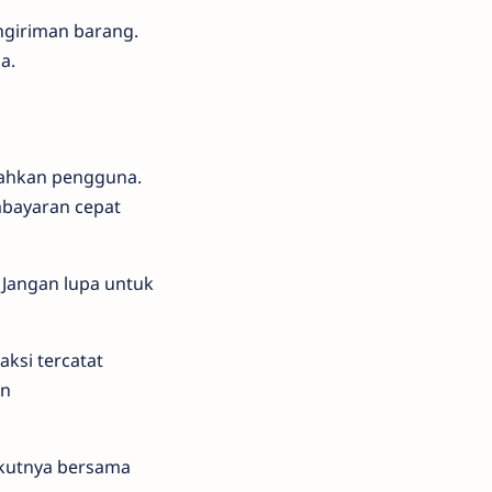
ngiriman barang.
a.
dahkan pengguna.
mbayaran cepat
 Jangan lupa untuk
ksi tercatat
in
rikutnya bersama