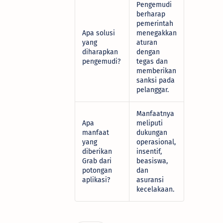
Pengemudi
berharap
pemerintah
Apa solusi
menegakkan
yang
aturan
diharapkan
dengan
pengemudi?
tegas dan
memberikan
sanksi pada
pelanggar.
Manfaatnya
Apa
meliputi
manfaat
dukungan
yang
operasional,
diberikan
insentif,
Grab dari
beasiswa,
potongan
dan
aplikasi?
asuransi
kecelakaan.