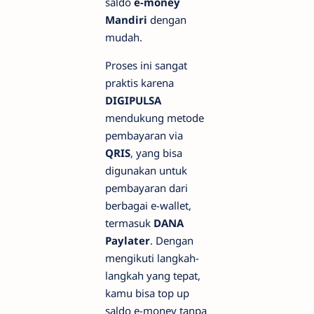
saldo
e-money
Mandiri
dengan
mudah.
Proses ini sangat
praktis karena
DIGIPULSA
mendukung metode
pembayaran via
QRIS
, yang bisa
digunakan untuk
pembayaran dari
berbagai e-wallet,
termasuk
DANA
Paylater
. Dengan
mengikuti langkah-
langkah yang tepat,
kamu bisa top up
saldo e-money tanpa