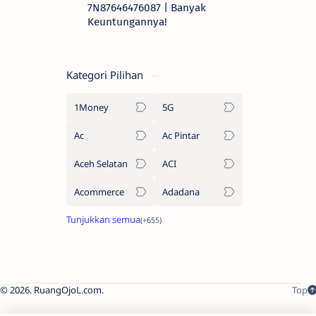
7N87646476087 | Banyak
Keuntungannya!
Kategori Pilihan
1Money
5G
Ac
Ac Pintar
Aceh Selatan
ACI
Acommerce
Adadana
2026.
RuangOjoL.com
.