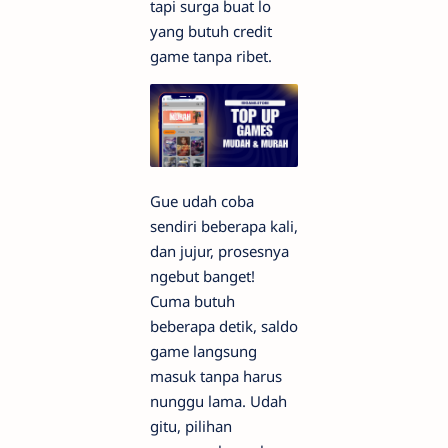
tapi surga buat lo
yang butuh credit
game tanpa ribet.
Gue udah coba
sendiri beberapa kali,
dan jujur, prosesnya
ngebut banget!
Cuma butuh
beberapa detik, saldo
game langsung
masuk tanpa harus
nunggu lama. Udah
gitu, pilihan