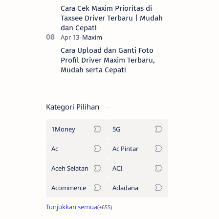
Cara Cek Maxim Prioritas di
Taxsee Driver Terbaru | Mudah
dan Cepat!
Cara Upload dan Ganti Foto
Profil Driver Maxim Terbaru,
Mudah serta Cepat!
Kategori Pilihan
1Money
5G
Ac
Ac Pintar
Aceh Selatan
ACI
Acommerce
Adadana