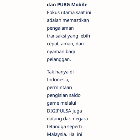
dan PUBG Mobile
.
Fokus utama saat ini
adalah memastikan
pengalaman
transaksi yang lebih
cepat, aman, dan
nyaman bagi
pelanggan.
Tak hanya di
Indonesia,
permintaan
pengisian saldo
game melalui
DIGIPULSA juga
datang dari negara
tetangga seperti
Malaysia. Hal ini