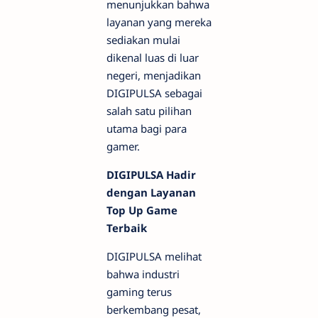
menunjukkan bahwa
layanan yang mereka
sediakan mulai
dikenal luas di luar
negeri, menjadikan
DIGIPULSA sebagai
salah satu pilihan
utama bagi para
gamer.
DIGIPULSA Hadir
dengan Layanan
Top Up Game
Terbaik
DIGIPULSA melihat
bahwa industri
gaming terus
berkembang pesat,