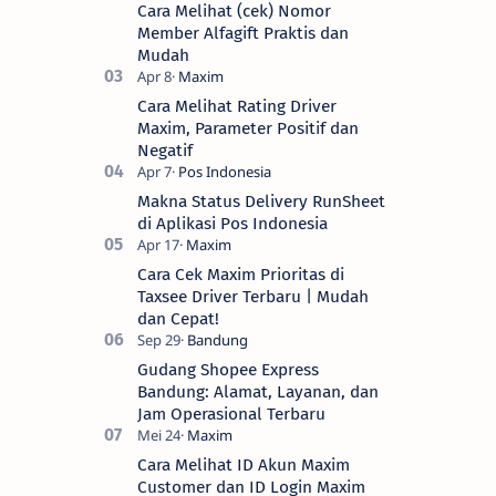
Cara Melihat (cek) Nomor
Member Alfagift Praktis dan
Mudah
Cara Melihat Rating Driver
Maxim, Parameter Positif dan
Negatif
Makna Status Delivery RunSheet
di Aplikasi Pos Indonesia
Cara Cek Maxim Prioritas di
Taxsee Driver Terbaru | Mudah
dan Cepat!
Gudang Shopee Express
Bandung: Alamat, Layanan, dan
Jam Operasional Terbaru
Cara Melihat ID Akun Maxim
Customer dan ID Login Maxim