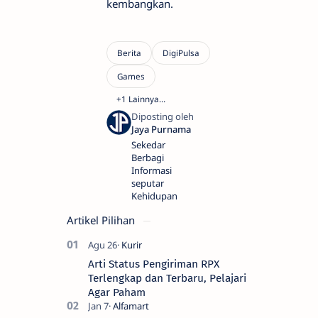
kembangkan.
Sekedar
Berbagi
Informasi
seputar
Kehidupan
Artikel Pilihan
Arti Status Pengiriman RPX
Terlengkap dan Terbaru, Pelajari
Agar Paham