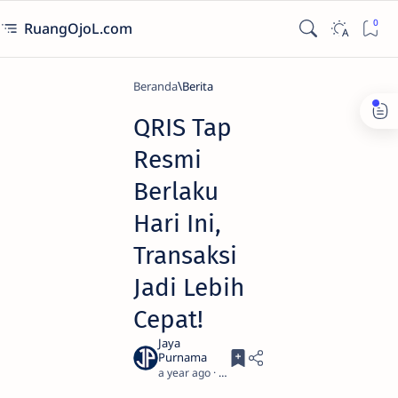
RuangOjoL.com
Beranda
Berita
QRIS Tap
Resmi
Berlaku
Hari Ini,
Transaksi
Jadi Lebih
Cepat!
a year ago
2