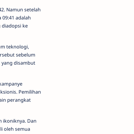
42. Namun setelah
 09:41 adalah
 diadopsi ke
m teknologi,
ersebut sebelum
um yang disambut
p kampanye
sionis. Pemilihan
ain perangkat
 ikoniknya. Dan
ali oleh semua