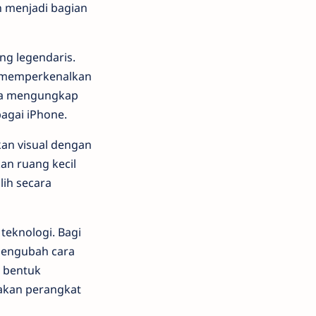
h menjadi bagian
ng legendaris.
a memperkenalkan
 ia mengungkap
bagai iPhone.
an visual dengan
an ruang kecil
lih secara
 teknologi. Bagi
mengubah cara
h bentuk
akan perangkat