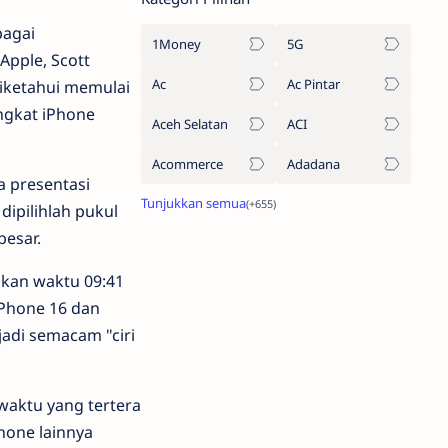
bagai
1Money
5G
pple, Scott
Ac
Ac Pintar
diketahui memulai
ngkat iPhone
Aceh Selatan
ACI
Acommerce
Adadana
 presentasi
ipilihlah pukul
besar.
nkan waktu 09:41
iPhone 16 dan
jadi semacam "ciri
 waktu yang tertera
hone lainnya