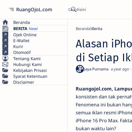
RuangOjoL.com
Beranda
BERITA
Beranda
Berita
Ojek Online
Alasan iPh
E-Wallet
Kurir
Otomotif
di Setiap I
Tentang Kami
Hubungi Kami
a year ago
Kebijakan Privasi
Syarat Ketentuan
Disclaimer
Ruangojol.com, Lampu
konsisten dan tak pernah
Fenomena ini bukan hanya
semua iklan resmi iPhone
iPhone 16 Pro Max. Fakt
bukan waktu lain?