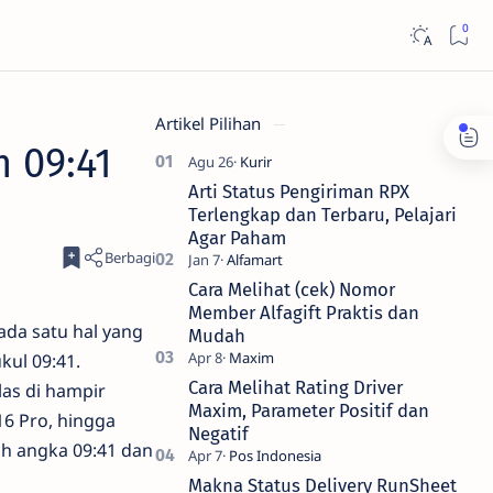
Artikel Pilihan
 09:41
Arti Status Pengiriman RPX
Terlengkap dan Terbaru, Pelajari
Agar Paham
Cara Melihat (cek) Nomor
Member Alfagift Praktis dan
 ada satu hal yang
Mudah
kul 09:41.
Cara Melihat Rating Driver
las di hampir
Maxim, Parameter Positif dan
16 Pro, hingga
Negatif
ih angka 09:41 dan
Makna Status Delivery RunSheet