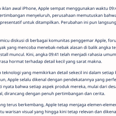
 iklan awal iPhone, Apple sempat menggunakan waktu 09:
pertimbangan menyeluruh, perusahaan memutuskan bahwa
epresentatif untuk ditampilkan. Perubahan ini pun langsung
icu diskusi di berbagai komunitas penggemar Apple, foru
nyak yang mencoba menebak-nebak alasan di balik angka t
rstall muncul. Kini, angka 09:41 telah menjadi rahasia um
sa hormat terhadap detail kecil yang sarat makna.
teknologi yang memikirkan detail sekecil ini dalam setia
, Apple selalu dikenal dengan pendekatannya yang perfek
ti nyata bahwa setiap aspek produk mereka, mulai dari des
ual, dirancang dengan penuh pertimbangan dan cerita.
ang terus berkembang, Apple tetap menjaga elemen-elemen
tu warisan visual yang hingga kini tetap relevan dan diken