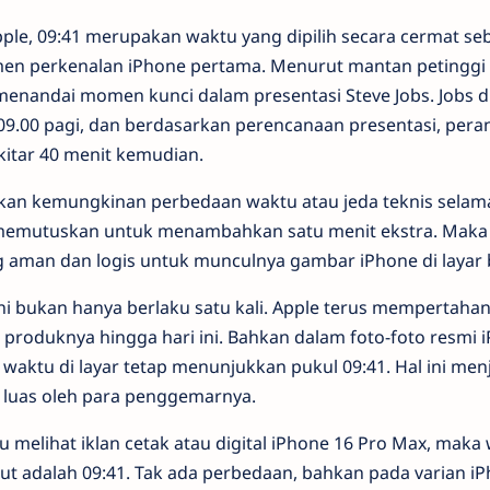
ple, 09:41 merupakan waktu yang dipilih secara cermat se
n perkenalan iPhone pertama. Menurut mantan petinggi A
 menandai momen kunci dalam presentasi Steve Jobs. Jobs 
 09.00 pagi, dan berdasarkan perencanaan presentasi, pera
itar 40 menit kemudian.
an kemungkinan perbedaan waktu atau jeda teknis selama
memutuskan untuk menambahkan satu menit ekstra. Maka d
g aman dan logis untuk munculnya gambar iPhone di layar 
ni bukan hanya berlaku satu kali. Apple terus mempertaha
produknya hingga hari ini. Bahkan dalam foto-foto resmi 
, waktu di layar tetap menunjukkan pukul 09:41. Hal ini men
l luas oleh para penggemarnya.
u melihat iklan cetak atau digital iPhone 16 Pro Max, maka
but adalah 09:41. Tak ada perbedaan, bahkan pada varian iP