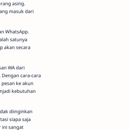
orang asing.
yang masuk dari
ran WhatsApp.
Salah satunya
pp akan secara
san WA dari
. Dengan cara-cara
m pesan ke akun
menjadi kebutuhan
dak diinginkan
asi siapa saja
r ini sangat