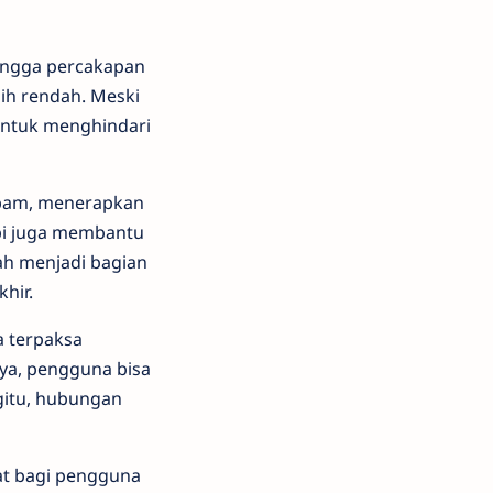
hingga percakapan
ih rendah. Meski
untuk menghindari
 spam, menerapkan
api juga membantu
ah menjadi bagian
hir.
a terpaksa
ya, pengguna bisa
gitu, hubungan
at bagi pengguna