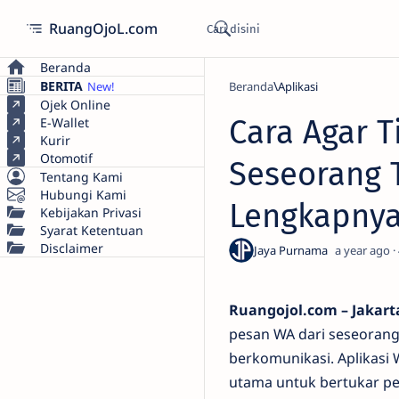
RuangOjoL.com
Beranda
BERITA
Beranda
Aplikasi
Ojek Online
Cara Agar 
E-Wallet
Kurir
Otomotif
Seseorang T
Tentang Kami
Hubungi Kami
Lengkapny
Kebijakan Privasi
Syarat Ketentuan
Disclaimer
a year ago
Ruangojol.com – Jakart
pesan WA dari seseorang
berkomunikasi. Aplikasi
utama untuk bertukar p