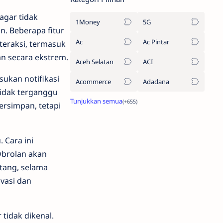
 agar tidak
1Money
5G
. Beberapa fitur
Ac
Ac Pintar
eraksi, termasuk
n secara ekstrem.
Aceh Selatan
ACI
ukan notifikasi
Acommerce
Adadana
tidak terganggu
ersimpan, tetapi
 Cara ini
Obrolan akan
atang, selama
vasi dan
tidak dikenal.