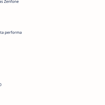
as Zenfone
rta performa
0