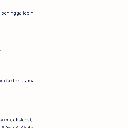
 sehingga lebih
i.
di faktor utama
ma, efisiensi,
 Gen 3, 8 Elite,