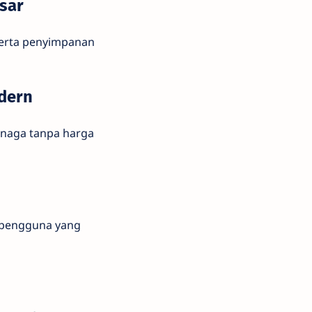
sar
serta penyimpanan
dern
enaga tanpa harga
 pengguna yang