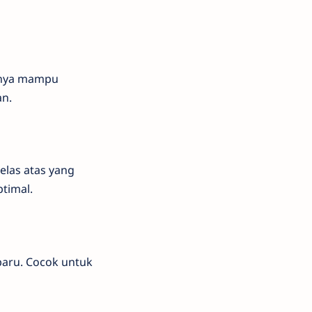
rnya mampu
an.
elas atas yang
timal.
baru. Cocok untuk