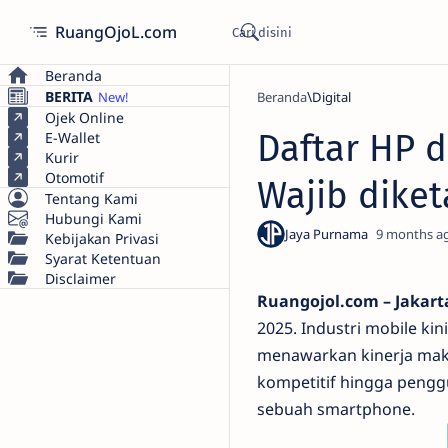
RuangOjoL.com
Beranda
BERITA
Beranda
Digital
Ojek Online
Daftar HP 
E-Wallet
Kurir
Otomotif
Wajib diket
Tentang Kami
Hubungi Kami
9 months a
Kebijakan Privasi
Syarat Ketentuan
Disclaimer
Ruangojol.com – Jakart
2025. Industri mobile ki
menawarkan kinerja maki
kompetitif hingga pengg
sebuah smartphone.