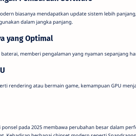
odern biasanya mendapatkan update sistem lebih panjang,
igunakan dalam jangka panjang.
aya yang Optimal
t baterai, memberi pengalaman yang nyaman sepanjang har
PU
eperti rendering atau bermain game, kemampuan GPU menja
 ponsel pada 2025 membawa perubahan besar dalam perfor
. Kehadiran berbagai chipset modern seperti Snapdragon 8