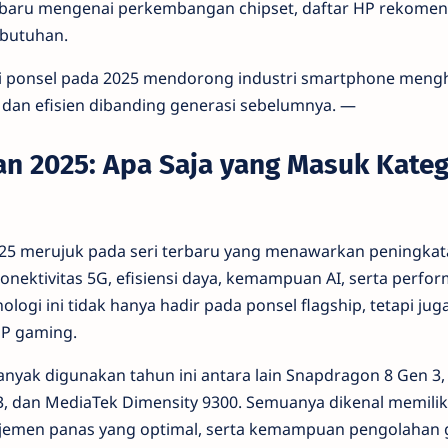
erbaru mengenai perkembangan chipset, daftar HP rekomenda
ebutuhan.
 ponsel pada 2025 mendorong industri smartphone mengh
 dan efisien dibanding generasi sebelumnya. —
an 2025: Apa Saja yang Masuk Kateg
025 merujuk pada seri terbaru yang menawarkan peningkat
konektivitas 5G, efisiensi daya, kemampuan AI, serta perf
nologi ini tidak hanya hadir pada ponsel flagship, tetapi j
P gaming.
anyak digunakan tahun ini antara lain Snapdragon 8 Gen 3
 3, dan MediaTek Dimensity 9300. Semuanya dikenal memilik
jemen panas yang optimal, serta kemampuan pengolahan g