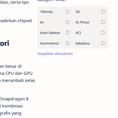
si, serta tips
1Money
5G
adirkan chipset
Ac
Ac Pintar
Aceh Selatan
ACI
ori
Acommerce
Adadana
an besar di
orma CPU dan GPU
uga merambah kelas
, Snapdragon 8
i kombinasi
rafis yang