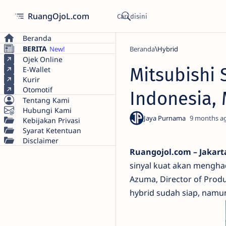
RuangOjoL.com
Beranda
BERITA
Beranda
Hybrid
Ojek Online
Mitsubishi 
E-Wallet
Kurir
Otomotif
Indonesia,
Tentang Kami
Hubungi Kami
9 months a
Kebijakan Privasi
Syarat Ketentuan
Disclaimer
Ruangojol.com – Jakart
sinyal kuat akan menghad
Azuma, Director of Produ
hybrid sudah siap, nam