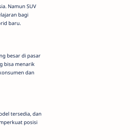
sia. Namun SUV
lajaran bagi
id baru.
ng besar di pasar
ng bisa menarik
i konsumen dan
del tersedia, dan
mperkuat posisi