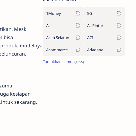
1Money
5G
Ac
Ac Pintar
tikan. Meski
m bisa
Aceh Selatan
ACI
a produk, modelnya
Acommerce
Adadana
peluncuran.
Azuma
juga kesiapan
Untuk sekarang,