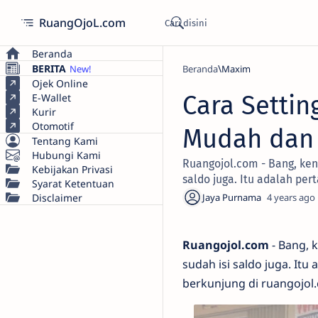
RuangOjoL.com
Beranda
BERITA
Beranda
Maxim
Ojek Online
Cara Settin
E-Wallet
Kurir
Otomotif
Mudah dan 
Tentang Kami
Hubungi Kami
Ruangojol.com - Bang, ken
Kebijakan Privasi
saldo juga. Itu adalah per
Syarat Ketentuan
Disclaimer
4 years ago
Ruangojol.com
- Bang, 
sudah isi saldo juga. It
berkunjung di ruangojol