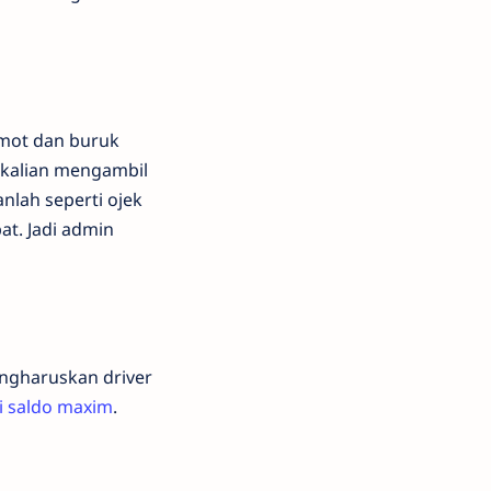
lemot dan buruk
kalian mengambil
nlah seperti ojek
at. Jadi admin
engharuskan driver
si saldo maxim
.