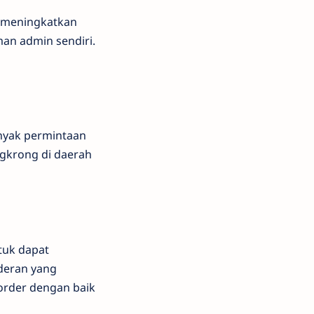
n meningkatkan
man admin sendiri.
anyak permintaan
ongkrong di daerah
ntuk dapat
rderan yang
 order dengan baik