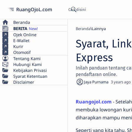
RuangOjoL.com
Beranda
BERITA
Beranda
Lainnya
Ojek Online
Syarat, Lin
E-Wallet
Kurir
Otomotif
Express
Tentang Kami
Hubungi Kami
Inilah panduan tentang car
Kebijakan Privasi
pendaftaran online.
Syarat Ketentuan
Disclaimer
3 years ago
Ruangojol.com
- Setela
membuka lowongan kurir
diharapkan mampu meni
Seperti yang kita tahu, 