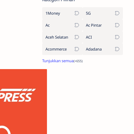
1Money
5G
Ac
Ac Pintar
Aceh Selatan
ACI
Acommerce
Adadana