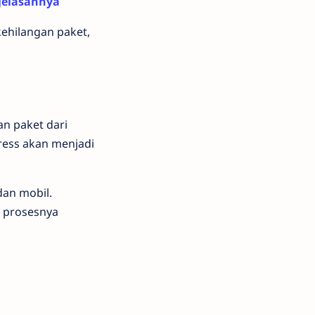
jelasannya
kehilangan paket,
an paket dari
ress akan menjadi
dan mobil.
 prosesnya