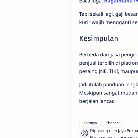
Baca Juga:
Bagaimana Pe
Tapi sekali lagi, gaji b
kurir wajib mengganti se
Kesimpulan
Berbeda dari jasa pengir
penjual terpilih di pla
pesaing JNE, TIKI, maupu
Jadi itulah panduan leng
Meskipun sangat mudah,
berjalan lancar.
Hanya manusia biasa yan