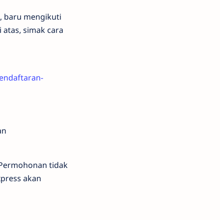
a, baru mengikuti
i atas, simak cara
pendaftaran-
an
. Permohonan tidak
xpress akan