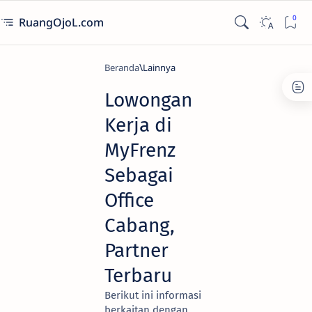
RuangOjoL.com
Beranda
Lainnya
Lowongan
Kerja di
MyFrenz
Sebagai
Office
Cabang,
Partner
Terbaru
Berikut ini informasi
berkaitan dengan