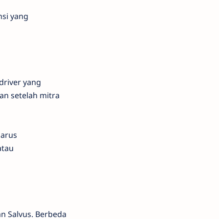
nsi yang
driver yang
an setelah mitra
harus
atau
an Salvus. Berbeda