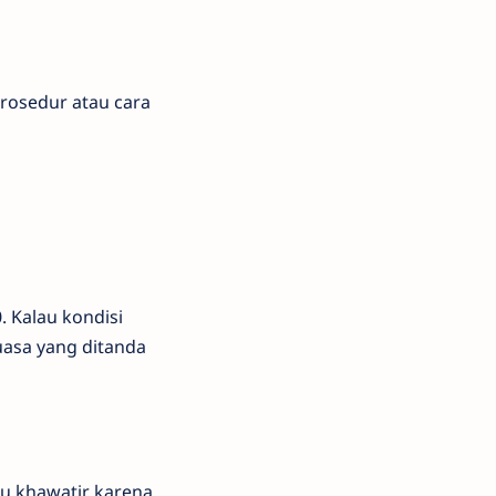
prosedur atau cara
. Kalau kondisi
asa yang ditanda
u khawatir karena