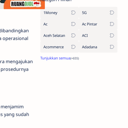
1Money
5G
Ac
Ac Pintar
 dibandingkan
Aceh Selatan
ACI
a operasional
Acommerce
Adadana
cara mengajukan
n prosedurnya
uk menjamim
us yang sudah