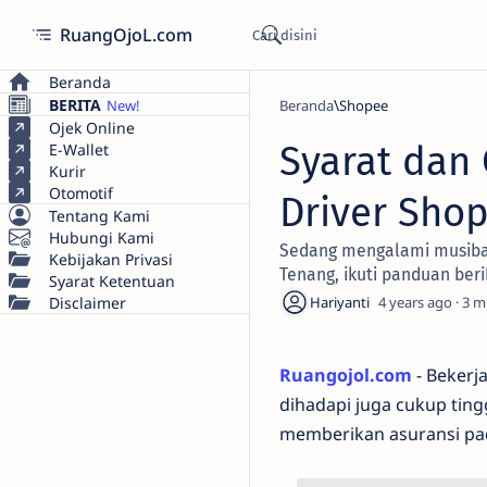
RuangOjoL.com
Beranda
BERITA
Beranda
Shopee
Ojek Online
Syarat dan
E-Wallet
Kurir
Otomotif
Driver Sho
Tentang Kami
Hubungi Kami
Sedang mengalami musibah
Kebijakan Privasi
Tenang, ikuti panduan beri
Syarat Ketentuan
Disclaimer
4 years ago
3
Ruangojol.com
- Bekerj
dihadapi juga cukup ting
memberikan asuransi pada