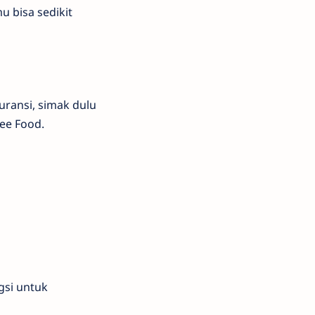
u bisa sedikit
uransi, simak dulu
ee Food.
gsi untuk