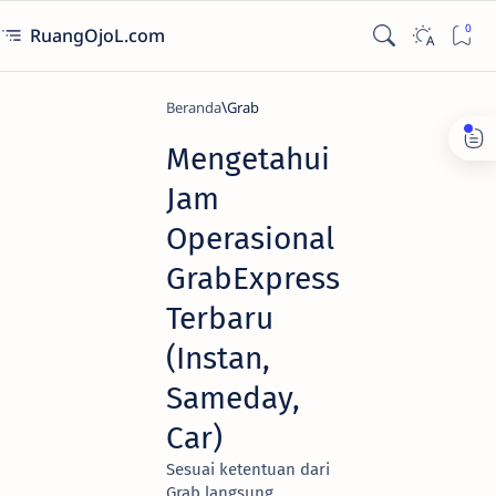
RuangOjoL.com
Beranda
Grab
Mengetahui
Jam
Operasional
GrabExpress
Terbaru
(Instan,
Sameday,
Car)
Sesuai ketentuan dari
Grab langsung,