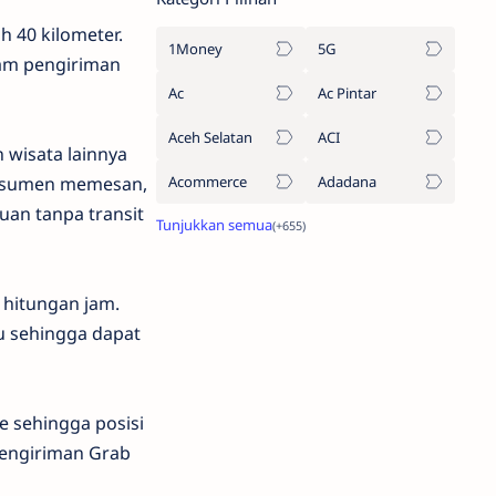
h 40 kilometer.
1Money
5G
lam pengiriman
Ac
Ac Pintar
Aceh Selatan
ACI
 wisata lainnya
onsumen memesan,
Acommerce
Adadana
uan tanpa transit
 hitungan jam.
au sehingga dapat
e sehingga posisi
pengiriman Grab