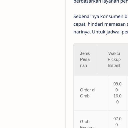
berdasarkan layanan peng
Sebenarnya konsumen bis
cepat, hindari memesan 
harinya. Untuk jadwal pen
Jenis
Waktu
Pesa
Pickup
nan
Instant
09.0
Order di
0-
Grab
16.0
0
07.0
Grab
0-
Express