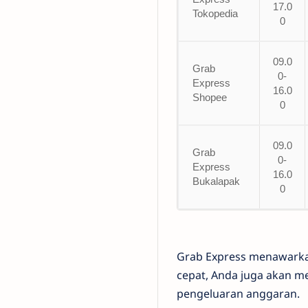
17.0
Tokopedia
0
09.0
Grab
0-
Express
16.0
Shopee
0
09.0
Grab
0-
Express
16.0
Bukalapak
0
Grab Express menawarka
cepat, Anda juga akan 
pengeluaran anggaran.