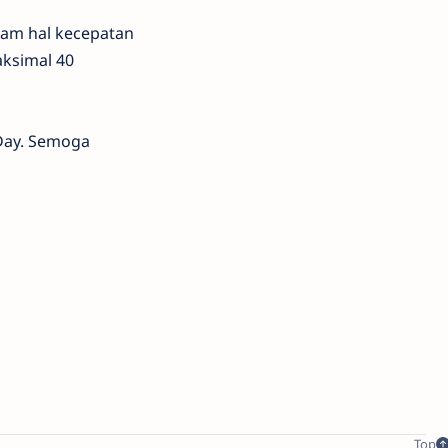
lam hal kecepatan
aksimal 40
Day. Semoga