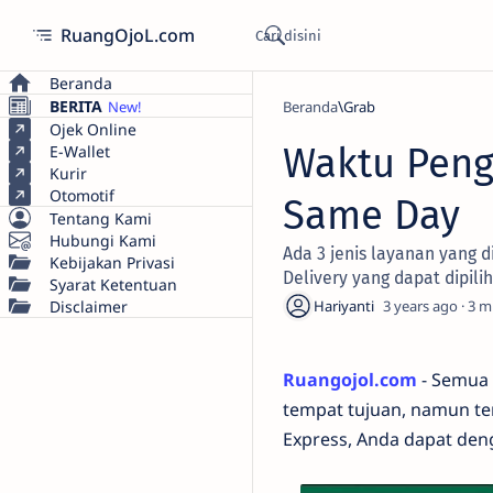
RuangOjoL.com
Beranda
BERITA
Beranda
Grab
Ojek Online
Waktu Pengi
E-Wallet
Kurir
Otomotif
Same Day
Tentang Kami
Hubungi Kami
Ada 3 jenis layanan yang d
Kebijakan Privasi
Delivery yang dapat dipili
Syarat Ketentuan
Disclaimer
3 years ago
3
Ruangojol.com
- Semua 
tempat tujuan, namun t
Express, Anda dapat den