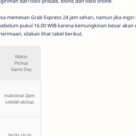
iriman dari toko pribadi, bisnis dan toko online.
a memesan Grab Express 24 jam sehari, namun jika ingin 
sebelum pukul 16.00 WIB karena kemungkinan besar akan 
erimaan, silakan lihat tabel berikut.
Waktu
Pickup
Same Day
maksimal 2jam
setelah pickup
08.00-18.00