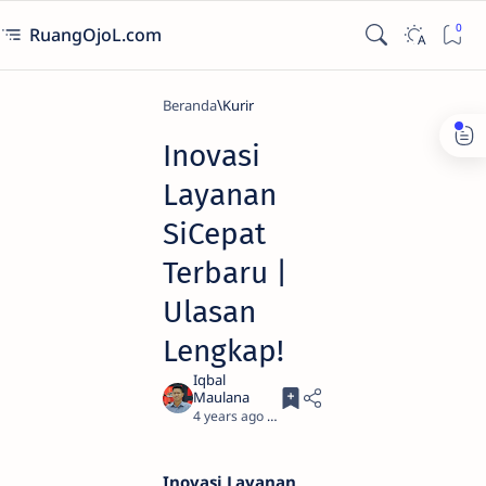
RuangOjoL.com
Beranda
Kurir
Inovasi
Layanan
SiCepat
Terbaru |
Ulasan
Lengkap!
4 years ago
2
Inovasi Layanan