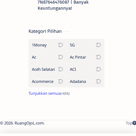
7N87646476087 | Banyak
Keuntungannya!
Kategori Pilihan
1Money
5G
Ac
Ac Pintar
Aceh Selatan
ACI
Acommerce
Adadana
2026.
RuangOjoL.com
.