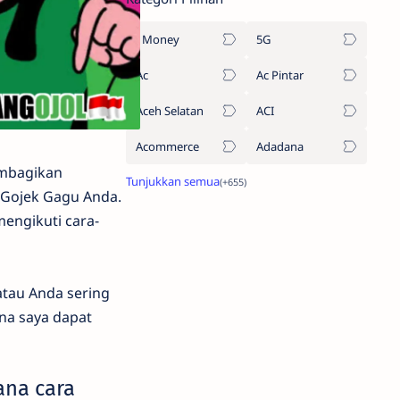
1Money
5G
Ac
Ac Pintar
Aceh Selatan
ACI
Acommerce
Adadana
embagikan
 Gojek Gagu Anda.
engikuti cara-
tau Anda sering
na saya dapat
na cara