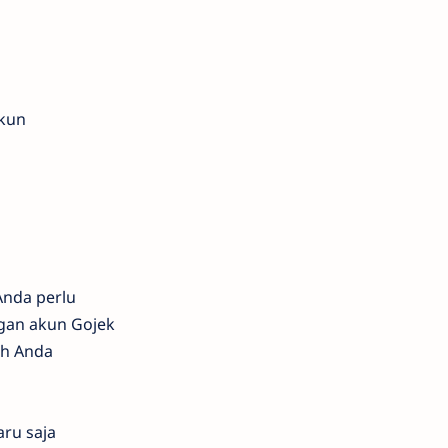
akun
Anda perlu
gan akun Gojek
ah Anda
ru saja