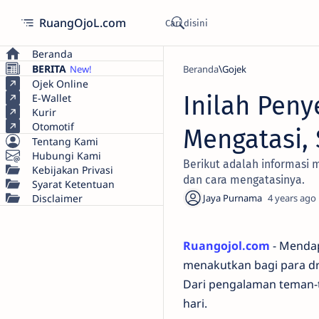
RuangOjoL.com
Beranda
BERITA
Beranda
Gojek
Ojek Online
Inilah Pen
E-Wallet
Kurir
Otomotif
Mengatasi,
Tentang Kami
Hubungi Kami
Berikut adalah informasi
Kebijakan Privasi
dan cara mengatasinya.
Syarat Ketentuan
Disclaimer
4 years ago
Ruangojol.com
- Mendap
menakutkan bagi para dr
Dari pengalaman teman-
hari.