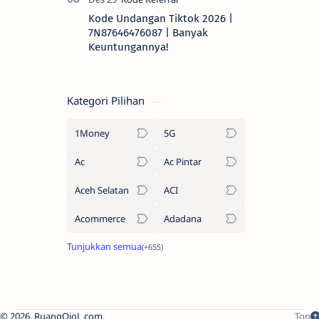
Kode Undangan Tiktok 2026 |
7N87646476087 | Banyak
Keuntungannya!
Kategori Pilihan
1Money
5G
Ac
Ac Pintar
Aceh Selatan
ACI
Acommerce
Adadana
2026.
RuangOjoL.com
.