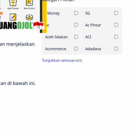
1Money
5G
Ac
Ac Pintar
Aceh Selatan
ACI
kan menjelaskan
Acommerce
Adadana
an di bawah ini.