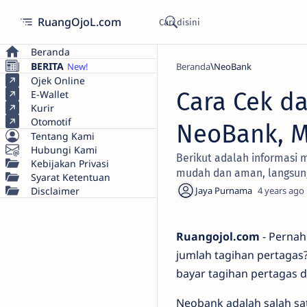
RuangOjoL.com
Beranda
BERITA
Beranda
NeoBank
Ojek Online
Cara Cek d
E-Wallet
Kurir
Otomotif
NeoBank, M
Tentang Kami
Hubungi Kami
Berikut adalah informasi 
Kebijakan Privasi
mudah dan aman, langsun
Syarat Ketentuan
Disclaimer
4 years ago
Ruangojol.com
- Pernah
jumlah tagihan pertagas
bayar tagihan pertagas d
Neobank adalah salah sat