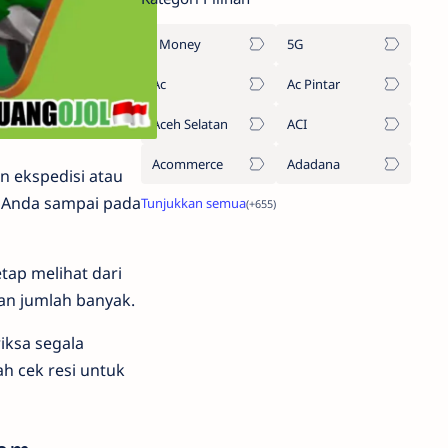
1Money
5G
Ac
Ac Pintar
Aceh Selatan
ACI
Acommerce
Adadana
n ekspedisi atau
g Anda sampai pada
tap melihat dari
an jumlah banyak.
iksa segala
h cek resi untuk