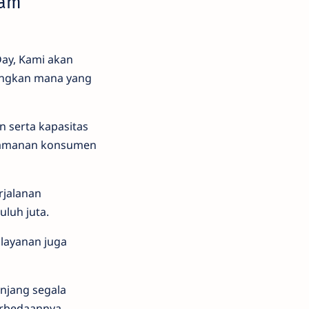
lam
ay, Kami akan
ingkan mana yang
 serta kapasitas
enyamanan konsumen
rjalanan
luh juta.
layanan juga
njang segala
erbedaannya