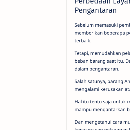
Perbedaan Laya
Pengantaran
Sebelum memasuki pemba
memberikan beberapa po
terbaik.
Tetapi, memudahkan pela
beban barang saat itu. 
dalam pengantaran.
Salah satunya, barang An
mengalami kerusakan ata
Hal itu tentu saja untu
mampu mengantarkan bar
Dan mengetahui cara mud
kenyamanan pelanggan k