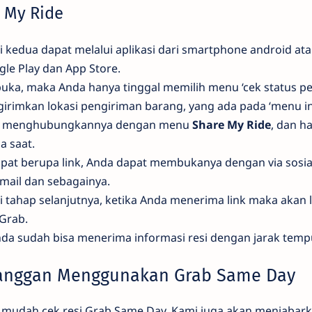
e My Ride
 kedua dapat melalui aplikasi dari smartphone android at
gle Play dan App Store.
rbuka, maka Anda hanya tinggal memilih menu ‘cek status p
irimkan lokasi pengiriman barang, yang ada pada ‘menu inf
kan menghubungkannya dengan menu
Share My Ride
, dan h
 saat.
apat berupa link, Anda dapat membukanya dengan via sosial
Email dan sebagainya.
i tahap selanjutnya, ketika Anda menerima link maka akan
Grab.
Anda sudah bisa menerima informasi resi dengan jarak tem
anggan Menggunakan Grab Same Day
 mudah cek resi Grab Same Day, Kami juga akan menjabar