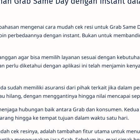
nan Grab Same Day dengan Instant da
hasan mengenai cara mudah cek resi untuk Grab Same D
in perbedaannya dengan instant. Bukan untuk memband
nggan agar bisa memilih layanan sesuai dengan kebutuhan
Dan perlu diketahui dengan aplikasi ini telah menjamin k
da sudah memiliki asuransi dari pihak terkait jika dalam pe
u hilang, dengan menggantinya hingga nilai mencapai sepu
k menjaga hubungan baik antara Grab dan konsumen. Kedua 
ang hingga ke tempat tujuan dalam waktu satu hari.
ah cek resinya, adalah tambahan fitur utama untuk menu
etika menggunakan jasa Grab. Sebelum itu, mari simak b