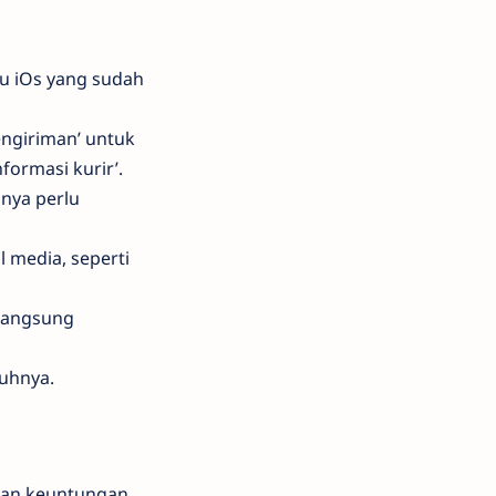
au iOs yang sudah
engiriman’ untuk
ormasi kurir’.
anya perlu
 media, seperti
 langsung
puhnya.
kan keuntungan