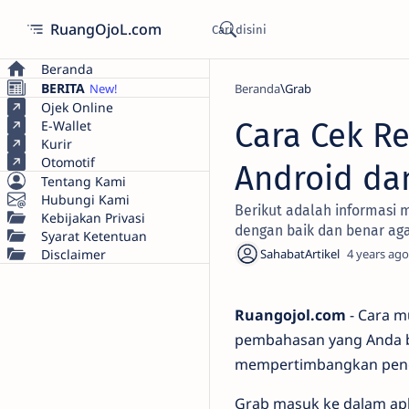
RuangOjoL.com
Beranda
BERITA
Beranda
Grab
Ojek Online
Cara Cek R
E-Wallet
Kurir
Otomotif
Android dan
Tentang Kami
Hubungi Kami
Berikut adalah informasi m
Kebijakan Privasi
dengan baik dan benar aga
Syarat Ketentuan
Disclaimer
4 years ago
Ruangojol.com
- Cara m
pembahasan yang Anda bu
mempertimbangkan pengi
Grab masuk ke dalam apli