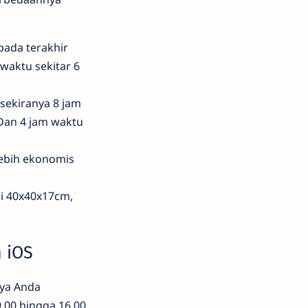
pada terakhir
waktu sekitar 6
sekiranya 8 jam
Dan 4 jam waktu
 lebih ekonomis
i 40x40x17cm,
 iOS
nya Anda
.00 hingga 16.00