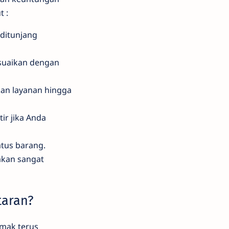
 :
ditunjang
esuaikan dengan
an layanan hingga
ir jika Anda
atus barang.
akan sangat
taran?
imak terus