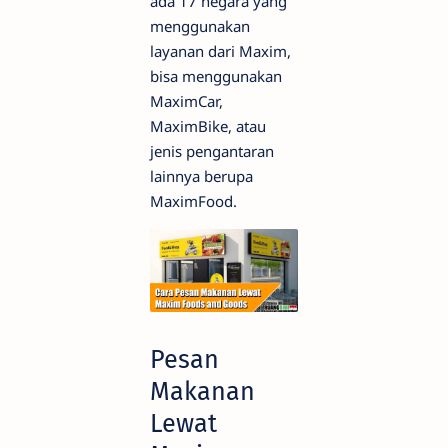
ada 17 negara yang
menggunakan
layanan dari Maxim,
bisa menggunakan
MaximCar,
MaximBike, atau
jenis pengantaran
lainnya berupa
MaximFood.
Pesan
Makanan
Lewat