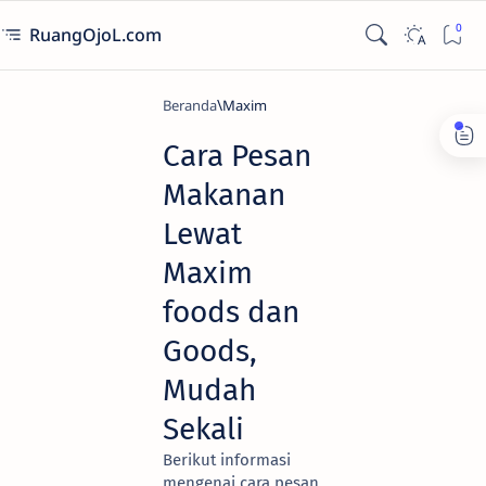
RuangOjoL.com
Beranda
Maxim
Cara Pesan
Makanan
Lewat
Maxim
foods dan
Goods,
Mudah
Sekali
Berikut informasi
mengenai cara pesan