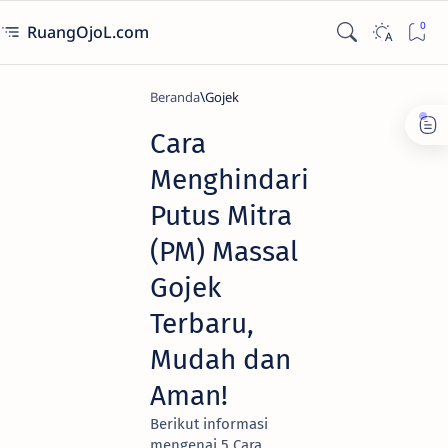
RuangOjoL.com
Beranda
Gojek
Cara
Menghindari
Putus Mitra
(PM) Massal
Gojek
Terbaru,
Mudah dan
Aman!
Berikut informasi
mengenai 5 Cara