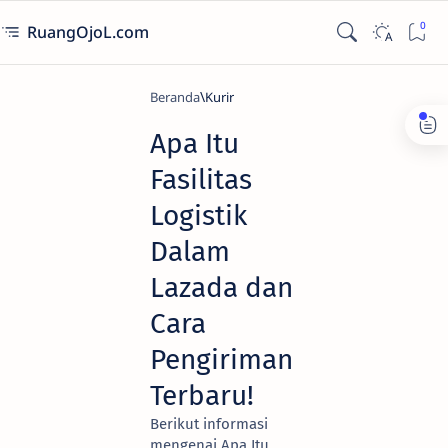
RuangOjoL.com
Beranda
Kurir
Apa Itu
Fasilitas
Logistik
Dalam
Lazada dan
Cara
Pengiriman
Terbaru!
Berikut informasi
mengenai Apa Itu