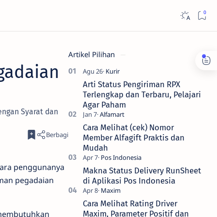
Artikel Pilihan
gadaian
Arti Status Pengiriman RPX
Terlengkap dan Terbaru, Pelajari
Agar Paham
engan Syarat dan
Cara Melihat (cek) Nomor
Member Alfagift Praktis dan
Mudah
 para penggunanya
Makna Status Delivery RunSheet
jaman pegadaian
di Aplikasi Pos Indonesia
Cara Melihat Rating Driver
g membutuhkan
Maxim, Parameter Positif dan