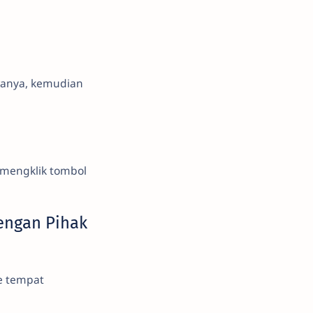
ranya, kemudian
 mengklik tombol
engan Pihak
e tempat