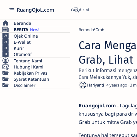
RuangOjoL.com
Beranda
BERITA
Beranda
Grab
Ojek Online
Cara Menga
E-Wallet
Kurir
Otomotif
Grab, Lihat
Tentang Kami
Hubungi Kami
Berikut informasi mengen
Kebijakan Privasi
Cara Melakukannya.Yuk, si
Syarat Ketentuan
Disclaimer
4 years ago
3
Ruangojol.com
- Lagi-l
khususnya bagi para driv
Grab untuk mitra Grab ya
Tentunya hal tersebut 