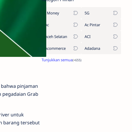
1Money
5G
Ac
Ac Pintar
Aceh Selatan
ACI
Acommerce
Adadana
r bahwa pinjaman
an pegadaian Grab
iver untuk
n barang tersebut