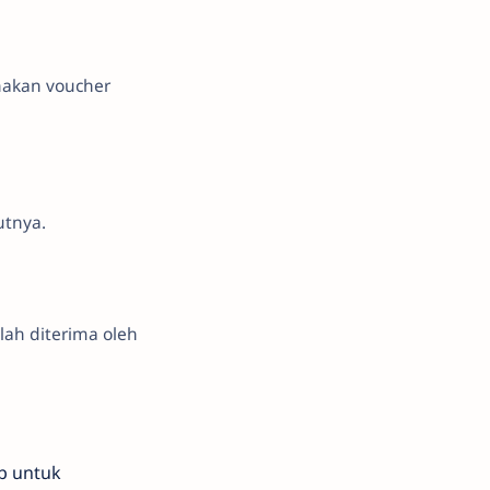
nakan voucher
utnya.
lah diterima oleh
b untuk