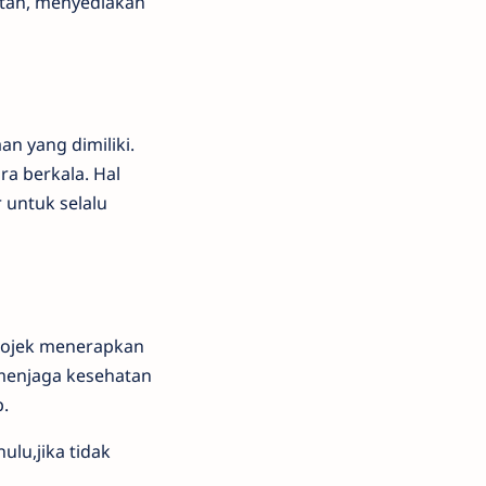
atan, menyediakan
n yang dimiliki.
a berkala. Hal
r untuk selalu
 Gojek menerapkan
menjaga kesehatan
.
ulu,jika tidak