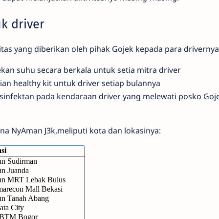
uk driver
litas yang diberikan oleh pihak Gojek kepada para drivernya
an suhu secara berkala untuk setia mitra driver
n healthy kit untuk driver setiap bulannya
nfektan pada kendaraan driver yang melewati posko Goj
na NyAman J3k,meliputi kota dan lokasinya:
si
un Sudirman
un Juanda
iun MRT Lebak Bulus
arecon Mall Bekasi
iun Tanah Abang
ata City
 BTM Bogor