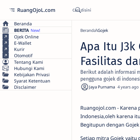
RuangOjoL.com
Beranda
BERITA
Beranda
Gojek
Ojek Online
Apa Itu J3k 
E-Wallet
Kurir
Otomotif
Fasilitas 
Tentang Kami
Hubungi Kami
Berikut adalah informasi m
Kebijakan Privasi
pengguna gojek di indones
Syarat Ketentuan
Disclaimer
4 years ago
Ruangojol.com - Karena 
Indonesia,oleh karena i
Begitupun dengan Gojek 
Setiap mitra Gojek yait