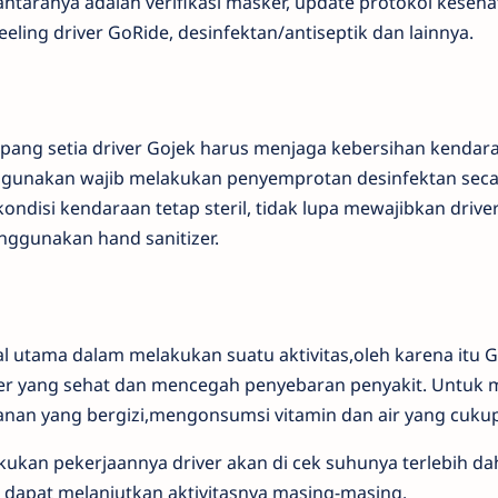
antaranya adalah verifikasi masker, update protokol keseh
eeling driver GoRide, desinfektan/antiseptik dan lainnya.
ng setia driver Gojek harus menjaga kebersihan kendaraa
igunakan wajib melakukan penyemprotan desinfektan secar
ondisi kendaraan tetap steril, tidak lupa mewajibkan drive
ggunakan hand sanitizer.
 utama dalam melakukan suatu aktivitas,oleh karena itu
er yang sehat dan mencegah penyebaran penyakit. Untuk 
nan yang bergizi,mengonsumsi vitamin dan air yang cukup
ukan pekerjaannya driver akan di cek suhunya terlebih dah
 dapat melanjutkan aktivitasnya masing-masing.