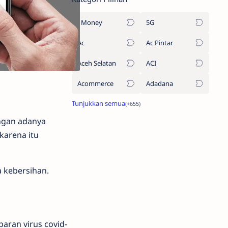
1Money
5G
Ac
Ac Pintar
Aceh Selatan
ACI
Acommerce
Adadana
ngan adanya
karena itu
a kebersihan.
aran virus covid-