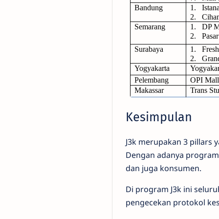
Bandung
1.
Ista
2.
Ciha
Semarang
1.
DP M
2.
Pasa
Surabaya
1.
Fresh
2.
Grand
Yogyakarta
Yogyakart
Pelembang
OPI Mall
Makassar
Trans St
Kesimpulan
J3k merupakan 3 pillars
Dengan adanya program 
dan juga konsumen.
Di program J3k ini selu
pengecekan protokol kese