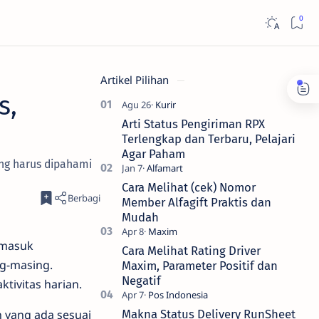
Artikel Pilihan
s,
Arti Status Pengiriman RPX
Terlengkap dan Terbaru, Pelajari
Agar Paham
ang harus dipahami
Cara Melihat (cek) Nomor
Member Alfagift Praktis dan
Mudah
rmasuk
Cara Melihat Rating Driver
ng-masing.
Maxim, Parameter Positif dan
Negatif
ivitas harian.
n yang ada sesuai
Makna Status Delivery RunSheet