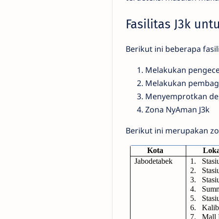
Fasilitas J3k unt
Berikut ini beberapa fasi
Melakukan pengecek
Melakukan pembagia
Menyemprotkan desi
Zona NyAman J3k
Berikut ini merupakan zo
Kota
Loka
Jabodetabek
1.
Stasi
2.
Stasi
3.
Stas
4.
Summ
5.
Stas
6.
Kalib
7.
Mall