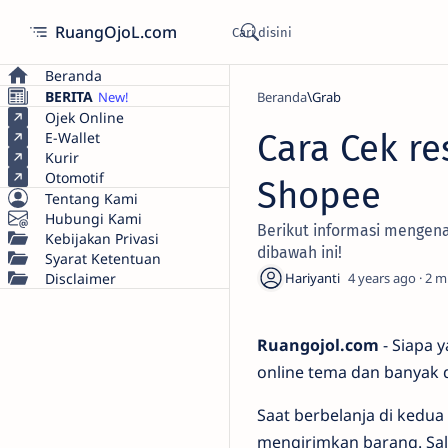
RuangOjoL.com
Beranda
BERITA
Beranda
Grab
Ojek Online
Cara Cek re
E-Wallet
Kurir
Otomotif
Shopee
Tentang Kami
Hubungi Kami
Berikut informasi mengena
Kebijakan Privasi
dibawah ini!
Syarat Ketentuan
Disclaimer
4 years ago
2
Ruangojol.com
- Siapa 
online tema dan banyak 
Saat berbelanja di kedu
mengirimkan barang. Sal