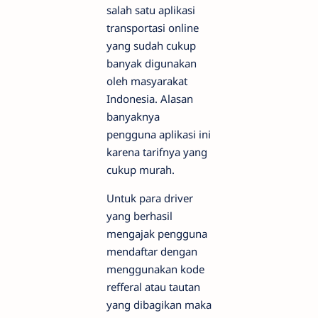
salah satu aplikasi
transportasi online
yang sudah cukup
banyak digunakan
oleh masyarakat
Indonesia. Alasan
banyaknya
pengguna aplikasi ini
karena tarifnya yang
cukup murah.
Untuk para driver
yang berhasil
mengajak pengguna
mendaftar dengan
menggunakan kode
refferal atau tautan
yang dibagikan maka