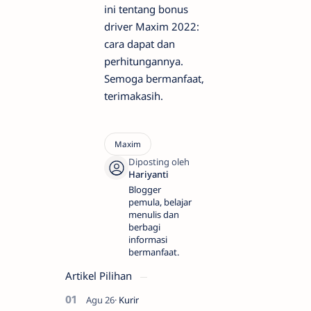
ini tentang bonus
driver Maxim 2022:
cara dapat dan
perhitungannya.
Semoga bermanfaat,
terimakasih.
Blogger
pemula, belajar
menulis dan
berbagi
informasi
bermanfaat.
Artikel Pilihan