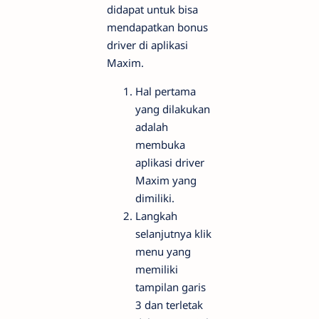
didapat untuk bisa
mendapatkan bonus
driver di aplikasi
Maxim.
Hal pertama
yang dilakukan
adalah
membuka
aplikasi driver
Maxim yang
dimiliki.
Langkah
selanjutnya klik
menu yang
memiliki
tampilan garis
3 dan terletak