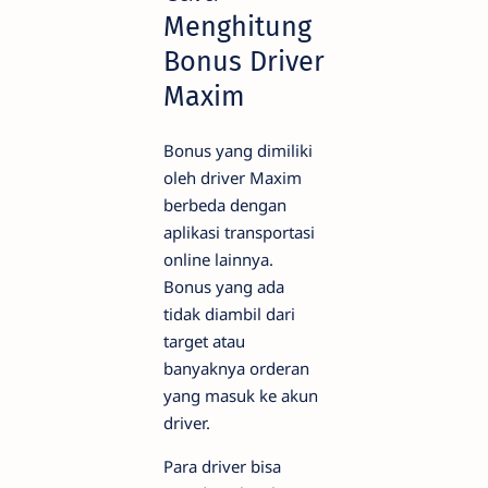
Menghitung
Bonus Driver
Maxim
Bonus yang dimiliki
oleh driver Maxim
berbeda dengan
aplikasi transportasi
online lainnya.
Bonus yang ada
tidak diambil dari
target atau
banyaknya orderan
yang masuk ke akun
driver.
Para driver bisa