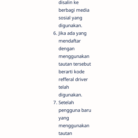
disalin ke
berbagi media
sosial yang
digunakan.
Jika ada yang
mendaftar
dengan
menggunakan
tautan tersebut
berarti kode
refferal driver
telah
digunakan.
Setelah
pengguna baru
yang
menggunakan
tautan