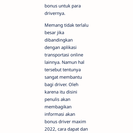
bonus untuk para
drivernya.
Memang tidak terlalu
besar jika
dibandingkan
dengan aplikasi
transportasi online
lainnya. Namun hal
tersebut tentunya
sangat membantu
bagi driver. Oleh
karena itu disini
penulis akan
membagikan
informasi akan
bonus driver maxim
2022, cara dapat dan