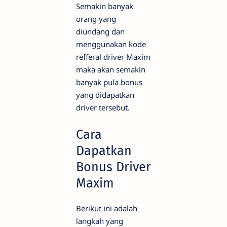
Semakin banyak
orang yang
diundang dan
menggunakan kode
refferal driver Maxim
maka akan semakin
banyak pula bonus
yang didapatkan
driver tersebut.
Cara
Dapatkan
Bonus Driver
Maxim
Berikut ini adalah
langkah yang