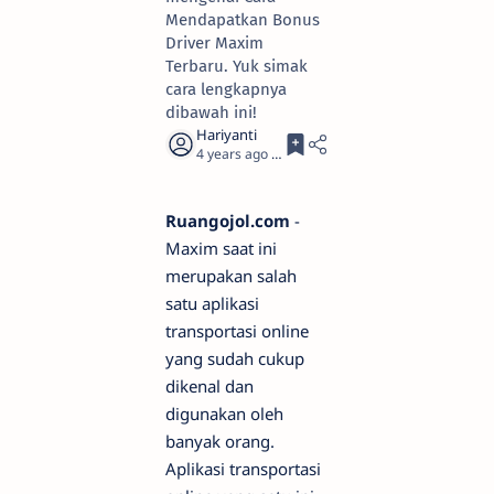
Mendapatkan Bonus
Driver Maxim
Terbaru. Yuk simak
cara lengkapnya
dibawah ini!
4 years ago
2
Ruangojol.com
-
Maxim saat ini
merupakan salah
satu aplikasi
transportasi online
yang sudah cukup
dikenal dan
digunakan oleh
banyak orang.
Aplikasi transportasi