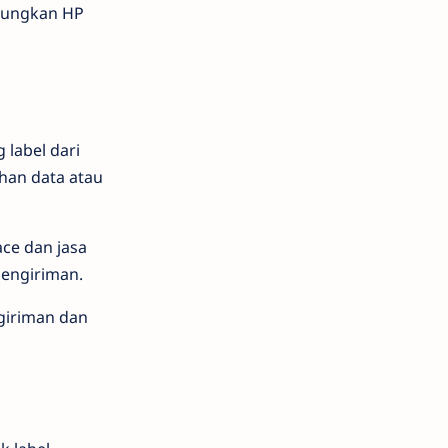
bungkan HP
 label dari
han data atau
ace dan jasa
pengiriman.
giriman dan