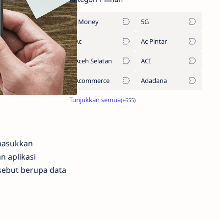
1Money
5G
Ac
Ac Pintar
Aceh Selatan
ACI
Acommerce
Adadana
masukkan
 aplikasi
sebut berupa data