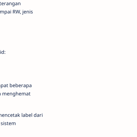
eterangan
mpai RW, jenis
id:
apat beberapa
bih menghemat
encetak label dari
 sistem