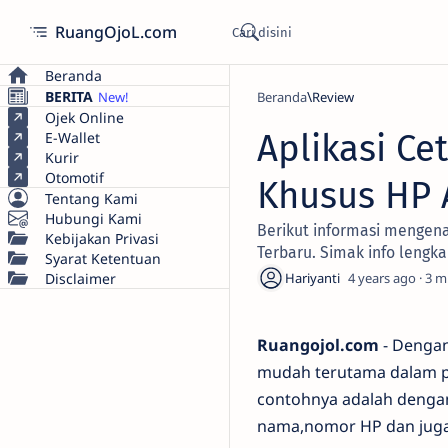
RuangOjoL.com
Beranda
BERITA
Beranda
Review
Ojek Online
Aplikasi Ce
E-Wallet
Kurir
Otomotif
Khusus HP 
Tentang Kami
Hubungi Kami
Berikut informasi mengena
Kebijakan Privasi
Terbaru. Simak info lengka
Syarat Ketentuan
Disclaimer
4 years ago
3
Ruangojol.com
- Dengan
mudah terutama dalam pr
contohnya adalah denga
nama,nomor HP dan juga