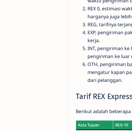
waktu pengiriman se
REX 0, estimasi wa
harganya juga lebih
REG, tarifnya terj
EXP, pengiriman pake
kerja.
INT, pengiriman ke
pengiriman ke luar 
OTH, pengiriman b
mengatur kapan pak
dari pelanggan.
Tarif REX Expres
Berikut adalah beberapa d
Kota Tujuan
REX-10