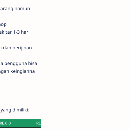
m barang namun
hop
kitar 1-3 hari
 dan perijinan
na pengguna bisa
ngan keingianna
yang dimiliki:
REX-0
REX-50