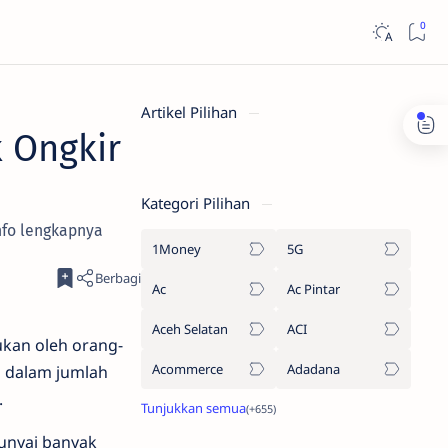
Artikel Pilihan
k Ongkir
Kategori Pilihan
info lengkapnya
1Money
5G
Ac
Ac Pintar
Aceh Selatan
ACI
ukan oleh orang-
Acommerce
Adadana
g dalam jumlah
.
unyai banyak