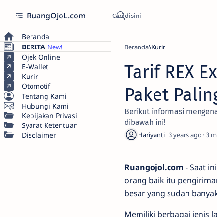
RuangOjoL.com
Beranda
BERITA
Beranda
Kurir
Ojek Online
Tarif REX E
E-Wallet
Kurir
Otomotif
Paket Pali
Tentang Kami
Hubungi Kami
Berikut informasi mengena
Kebijakan Privasi
dibawah ini!
Syarat Ketentuan
Disclaimer
3 years ago
3
Ruangojol.com
- Saat i
orang baik itu pengirima
besar yang sudah banyak
Memiliki berbagai jenis