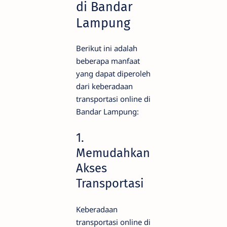
di Bandar
Lampung
Berikut ini adalah
beberapa manfaat
yang dapat diperoleh
dari keberadaan
transportasi online di
Bandar Lampung:
1.
Memudahkan
Akses
Transportasi
Keberadaan
transportasi online di