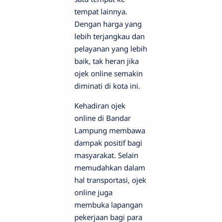
tempat lainnya.
Dengan harga yang
lebih terjangkau dan
pelayanan yang lebih
baik, tak heran jika
ojek online semakin
diminati di kota ini.
Kehadiran ojek
online di Bandar
Lampung membawa
dampak positif bagi
masyarakat. Selain
memudahkan dalam
hal transportasi, ojek
online juga
membuka lapangan
pekerjaan bagi para