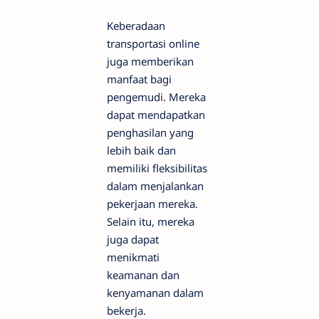
Keberadaan
transportasi online
juga memberikan
manfaat bagi
pengemudi. Mereka
dapat mendapatkan
penghasilan yang
lebih baik dan
memiliki fleksibilitas
dalam menjalankan
pekerjaan mereka.
Selain itu, mereka
juga dapat
menikmati
keamanan dan
kenyamanan dalam
bekerja.