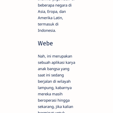
beberapa negara di
Asia, Eropa, dan
Amerika Latin,
termasuk di
Indonesia.
Webe
Nah, ini merupakan
sebuah aplikasi karya
anak bangsa yang
saat ini sedang
berjalan di wilayah
lampung, kabarnya
mereka masih
beroperasi hingga
sekarang, jika kalian
berminat untuk