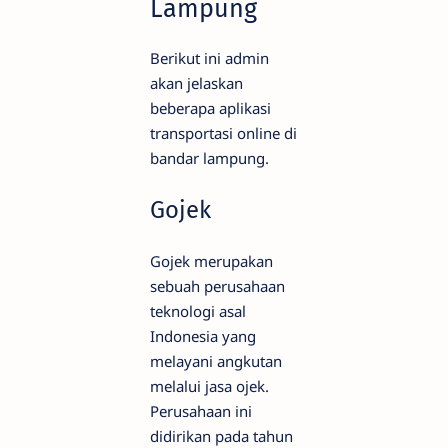
Lampung
Berikut ini admin
akan jelaskan
beberapa aplikasi
transportasi online di
bandar lampung.
Gojek
Gojek merupakan
sebuah perusahaan
teknologi asal
Indonesia yang
melayani angkutan
melalui jasa ojek.
Perusahaan ini
didirikan pada tahun