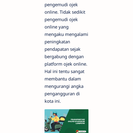
pengemudi ojek
online. Tidak sedikit
pengemudi ojek
online yang
mengaku mengalami
peningkatan
pendapatan sejak
bergabung dengan
platform ojek online.
Hal ini tentu sangat
membantu dalam
mengurangi angka
pengangguran di
kota ini.