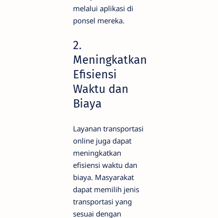
melalui aplikasi di
ponsel mereka.
2.
Meningkatkan
Efisiensi
Waktu dan
Biaya
Layanan transportasi
online juga dapat
meningkatkan
efisiensi waktu dan
biaya. Masyarakat
dapat memilih jenis
transportasi yang
sesuai dengan