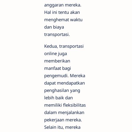
anggaran mereka.
Hal ini tentu akan
menghemat waktu
dan biaya
transportasi.
Kedua, transportasi
online juga
memberikan
manfaat bagi
pengemudi. Mereka
dapat mendapatkan
penghasilan yang
lebih baik dan
memiliki fleksibilitas
dalam menjalankan
pekerjaan mereka.
Selain itu, mereka