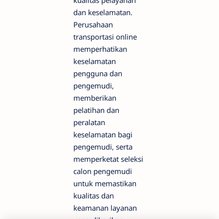
dan keselamatan.
Perusahaan
transportasi online
memperhatikan
keselamatan
pengguna dan
pengemudi,
memberikan
pelatihan dan
peralatan
keselamatan bagi
pengemudi, serta
memperketat seleksi
calon pengemudi
untuk memastikan
kualitas dan
keamanan layanan