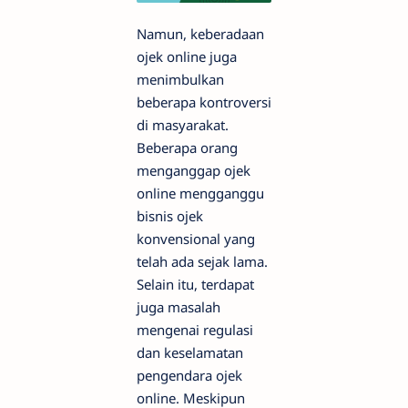
Namun, keberadaan
ojek online juga
menimbulkan
beberapa kontroversi
di masyarakat.
Beberapa orang
menganggap ojek
online mengganggu
bisnis ojek
konvensional yang
telah ada sejak lama.
Selain itu, terdapat
juga masalah
mengenai regulasi
dan keselamatan
pengendara ojek
online. Meskipun