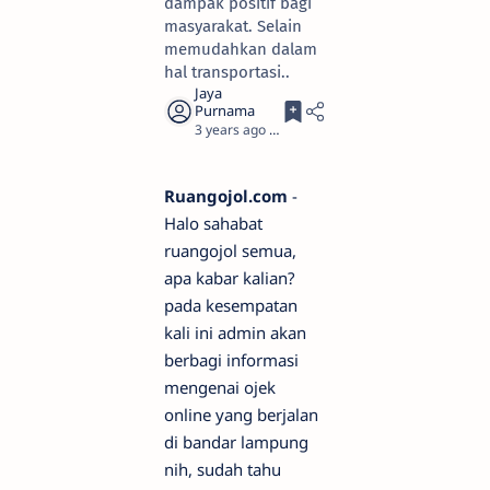
dampak positif bagi
masyarakat. Selain
memudahkan dalam
hal transportasi..
3 years ago
6
Ruangojol.com
-
Halo sahabat
ruangojol semua,
apa kabar kalian?
pada kesempatan
kali ini admin akan
berbagi informasi
mengenai ojek
online yang berjalan
di bandar lampung
nih, sudah tahu