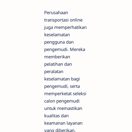
Perusahaan
transportasi online
juga memperhatikan
keselamatan
pengguna dan
pengemudi. Mereka
memberikan
pelatihan dan
peralatan
keselamatan bagi
pengemudi, serta
memperketat seleksi
calon pengemudi
untuk memastikan
kualitas dan
keamanan layanan
yang diberikan.