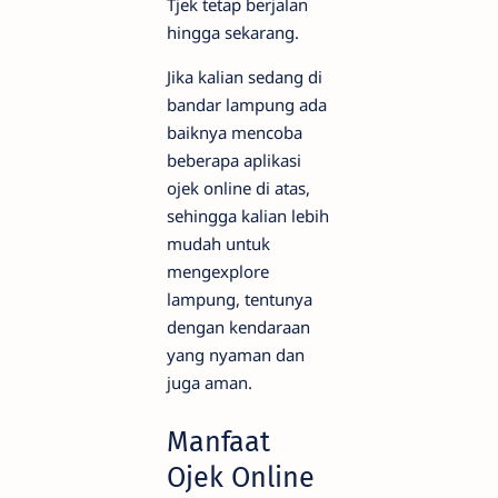
Tjek tetap berjalan
hingga sekarang.
Jika kalian sedang di
bandar lampung ada
baiknya mencoba
beberapa aplikasi
ojek online di atas,
sehingga kalian lebih
mudah untuk
mengexplore
lampung, tentunya
dengan kendaraan
yang nyaman dan
juga aman.
Manfaat
Ojek Online