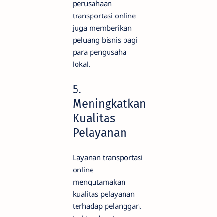
perusahaan
transportasi online
juga memberikan
peluang bisnis bagi
para pengusaha
lokal.
5.
Meningkatkan
Kualitas
Pelayanan
Layanan transportasi
online
mengutamakan
kualitas pelayanan
terhadap pelanggan.