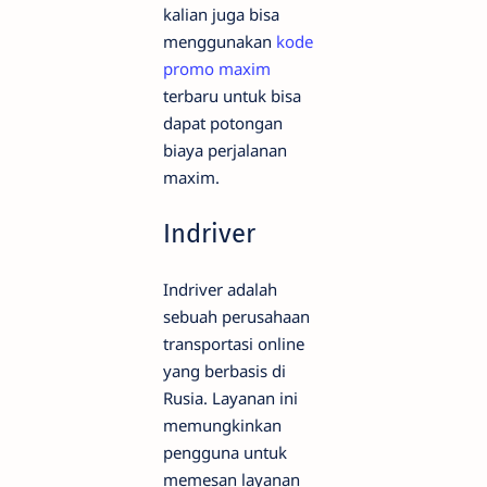
kalian juga bisa
menggunakan
kode
promo maxim
terbaru untuk bisa
dapat potongan
biaya perjalanan
maxim.
Indriver
Indriver adalah
sebuah perusahaan
transportasi online
yang berbasis di
Rusia. Layanan ini
memungkinkan
pengguna untuk
memesan layanan