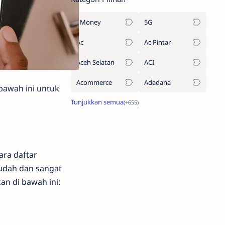
1Money
5G
Ac
Ac Pintar
Aceh Selatan
ACI
Acommerce
Adadana
bawah ini untuk
ara daftar
mudah dan sangat
n di bawah ini: