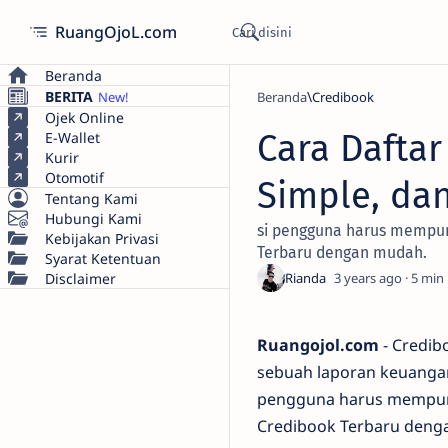
RuangOjoL.com
Beranda
BERITA
Beranda
Credibook
Ojek Online
Cara Dafta
E-Wallet
Kurir
Otomotif
Simple, da
Tentang Kami
Hubungi Kami
si pengguna harus mempuny
Kebijakan Privasi
Terbaru dengan mudah.
Syarat Ketentuan
Disclaimer
3 years ago
5
Ruangojol.com
- Credib
sebuah laporan keuangan
pengguna harus mempunya
Credibook Terbaru deng