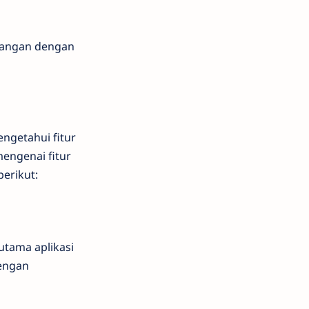
euangan dengan
ngetahui fitur
mengenai fitur
berikut:
 utama aplikasi
dengan