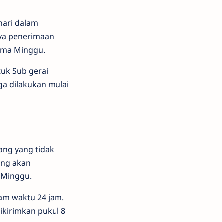
hari dalam
nya penerimaan
tama Minggu.
tuk Sub gerai
ga dilakukan mulai
ang yang tidak
ang akan
a Minggu.
am waktu 24 jam.
dikirimkan pukul 8