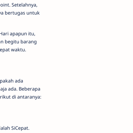
int. Setelahnya,
ya bertugas untuk
Hari apapun itu,
an begitu barang
tepat waktu.
apakah ada
saja ada. Beberapa
ikut di antaranya:
alah SiCepat.