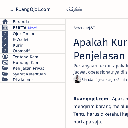
RuangOjoL.com
Beranda
BERITA
Beranda
J&T
Ojek Online
Apakah Kuri
E-Wallet
Kurir
Otomotif
Penjelasan
Tentang Kami
Hubungi Kami
Pertanyaan terkait apakah
Kebijakan Privasi
jadwal operasionalnya di si
Syarat Ketentuan
Disclaimer
4 years ago
5
Ruangojol.com
- Apakah
mengirim barang melalui 
Tentu harus diketahui k
hari apa saja.