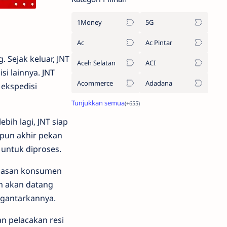
1Money
5G
Ac
Ac Pintar
 Sejak keluar, JNT
Aceh Selatan
ACI
i lainnya. JNT
Acommerce
Adadana
 ekspedisi
ih lagi, JNT siap
ipun akhir pekan
 untuk diproses.
epuasan konsumen
im akan datang
ngantarkannya.
n pelacakan resi