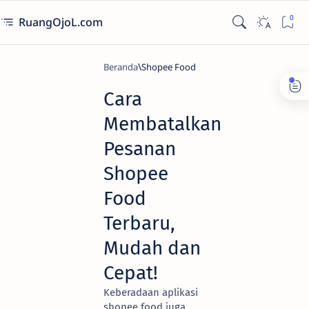
RuangOjoL.com
Beranda
Shopee Food
Cara
Membatalkan
Pesanan
Shopee
Food
Terbaru,
Mudah dan
Cepat!
Keberadaan aplikasi
shopee food juga