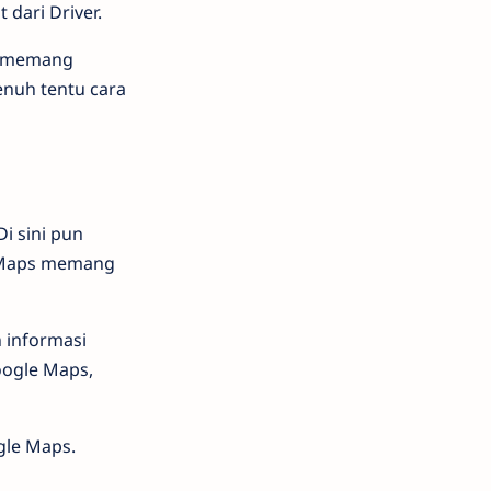
 dari Driver.
na memang
enuh tentu cara
i sini pun
e Maps memang
 informasi
oogle Maps,
gle Maps.