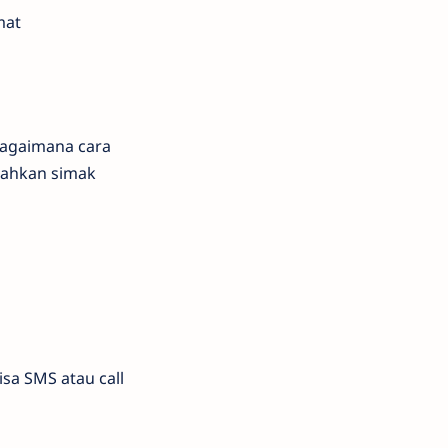
mat
 bagaimana cara
ilahkan simak
isa SMS atau call