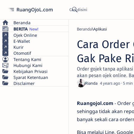
RuangOjoL.com
Beranda
BERITA
Beranda
Aplikasi
Ojek Online
Cara Order 
E-Wallet
Kurir
Otomotif
Gak Pake R
Tentang Kami
Hubungi Kami
Order gojek tanpa aplikas
Kebijakan Privasi
akan pesan ojek online. Ba
Syarat Ketentuan
Disclaimer
4 years ago
5
Ruangojol.com
- Order 
sehingga tidak akan repo
banyak sekali cara order
Bisa melalui Line, Googl