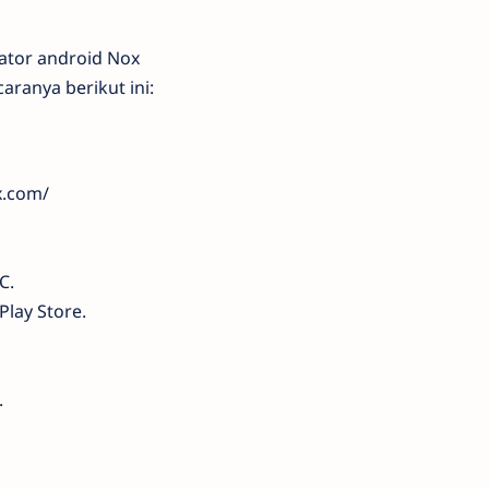
lator android Nox
aranya berikut ini:
x.com/
C.
Play Store.
.