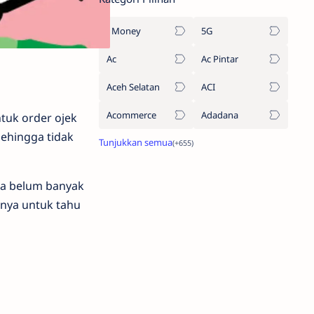
1Money
5G
Ac
Ac Pintar
Aceh Selatan
ACI
Acommerce
Adadana
ntuk order ojek
ehingga tidak
na belum banyak
tnya untuk tahu