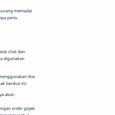
p kurang memadai
npa perlu
tuk chat dan
isa digunakan
menggunakan line.
 berikut ini:
nya akan
dengan order gojek.