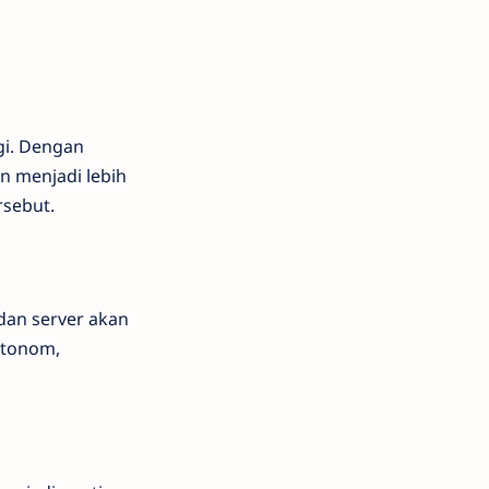
gi. Dengan
n menjadi lebih
rsebut.
dan server akan
 otonom,