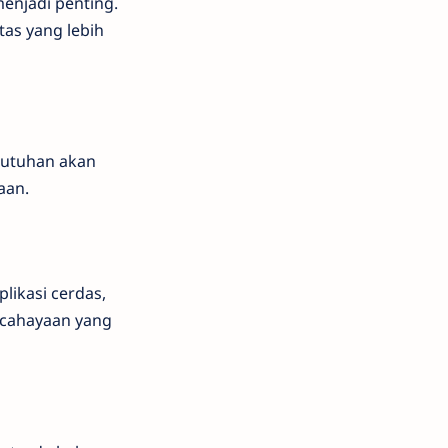
enjadi penting.
tas yang lebih
butuhan akan
aan.
likasi cerdas,
encahayaan yang