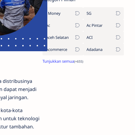
1Money
5G
Ac
Ac Pintar
Aceh Selatan
ACI
Acommerce
Adadana
 distribusinya
an dapat menjadi
al jaringan.
 kota-kota
n untuk teknologi
ktur tambahan.