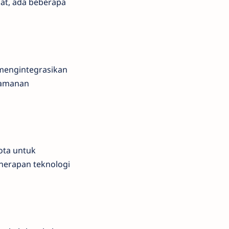
at, ada beberapa
 mengintegrasikan
keamanan
ota untuk
nerapan teknologi