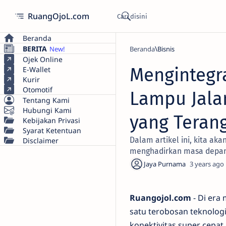
RuangOjoL.com
Beranda
BERITA
Beranda
Bisnis
Ojek Online
Mengintegr
E-Wallet
Kurir
Otomotif
Lampu Jal
Tentang Kami
Hubungi Kami
yang Teran
Kebijakan Privasi
Syarat Ketentuan
Dalam artikel ini, kita ak
Disclaimer
menghadirkan masa depan 
3 years ago
Ruangojol.com
- Di era
satu terobosan teknologi
konektivitas super cepat