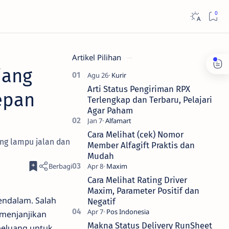
Artikel Pilihan
iang
Arti Status Pengiriman RPX
epan
Terlengkap dan Terbaru, Pelajari
Agar Paham
Cara Melihat (cek) Nomor
ang lampu jalan dan
Member Alfagift Praktis dan
Mudah
Cara Melihat Rating Driver
Maxim, Parameter Positif dan
endalam. Salah
Negatif
 menjanjikan
Makna Status Delivery RunSheet
 peluang untuk