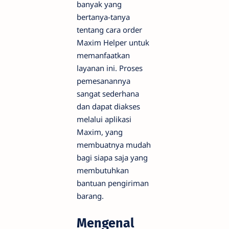
banyak yang
bertanya-tanya
tentang cara order
Maxim Helper untuk
memanfaatkan
layanan ini. Proses
pemesanannya
sangat sederhana
dan dapat diakses
melalui aplikasi
Maxim, yang
membuatnya mudah
bagi siapa saja yang
membutuhkan
bantuan pengiriman
barang.
Mengenal