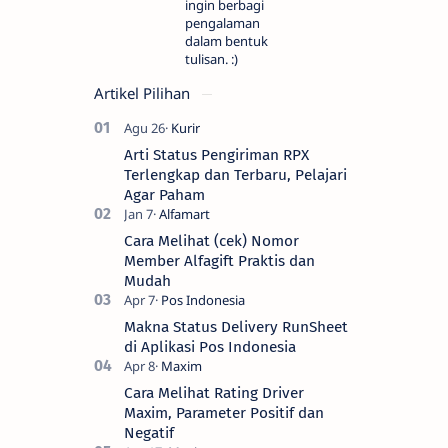
ingin berbagi
pengalaman
dalam bentuk
tulisan. :)
Artikel Pilihan
Arti Status Pengiriman RPX
Terlengkap dan Terbaru, Pelajari
Agar Paham
Cara Melihat (cek) Nomor
Member Alfagift Praktis dan
Mudah
Makna Status Delivery RunSheet
di Aplikasi Pos Indonesia
Cara Melihat Rating Driver
Maxim, Parameter Positif dan
Negatif