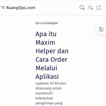
RuangOjoL.com
Beranda
Helper
Apa itu
Maxim
Helper dan
Cara Order
Melalui
Aplikasi
Layanan ini khusus
dirancang untuk
memenuhi
kebutuhan
pengiriman yang