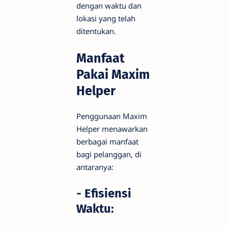
dengan waktu dan
lokasi yang telah
ditentukan.
Manfaat
Pakai Maxim
Helper
Penggunaan Maxim
Helper menawarkan
berbagai manfaat
bagi pelanggan, di
antaranya:
- Efisiensi
Waktu: