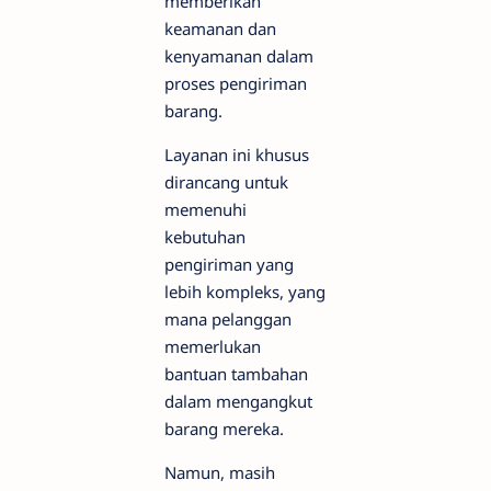
memberikan
keamanan dan
kenyamanan dalam
proses pengiriman
barang.
Layanan ini khusus
dirancang untuk
memenuhi
kebutuhan
pengiriman yang
lebih kompleks, yang
mana pelanggan
memerlukan
bantuan tambahan
dalam mengangkut
barang mereka.
Namun, masih