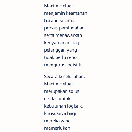
Maxim Helper
menjamin keamanan
barang selama
proses pemindahan,
serta menawarkan
kenyamanan bagi
pelanggan yang
tidak perlu repot
mengurus logistik.
Secara keseluruhan,
Maxim Helper
merupakan solusi
cerdas untuk
kebutuhan logistik,
khususnya bagi
mereka yang
memerlukan