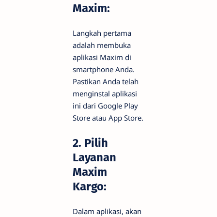
Maxim:
Langkah pertama
adalah membuka
aplikasi Maxim di
smartphone Anda.
Pastikan Anda telah
menginstal aplikasi
ini dari Google Play
Store atau App Store.
2. Pilih
Layanan
Maxim
Kargo:
Dalam aplikasi, akan