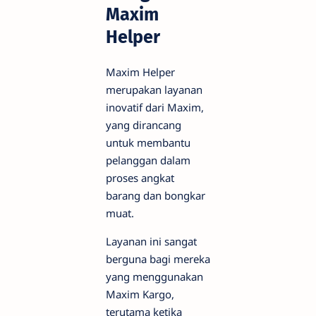
Maxim
Helper
Maxim Helper
merupakan layanan
inovatif dari Maxim,
yang dirancang
untuk membantu
pelanggan dalam
proses angkat
barang dan bongkar
muat.
Layanan ini sangat
berguna bagi mereka
yang menggunakan
Maxim Kargo,
terutama ketika