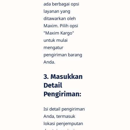
ada berbagai opsi
layanan yang
ditawarkan oleh
Maxim. Pilih opsi
"Maxim Kargo"
untuk mulai
mengatur
pengiriman barang
Anda.
3. Masukkan
Detail
Pengiriman:
Isi detail pengiriman
Anda, termasuk
lokasi penjemputan