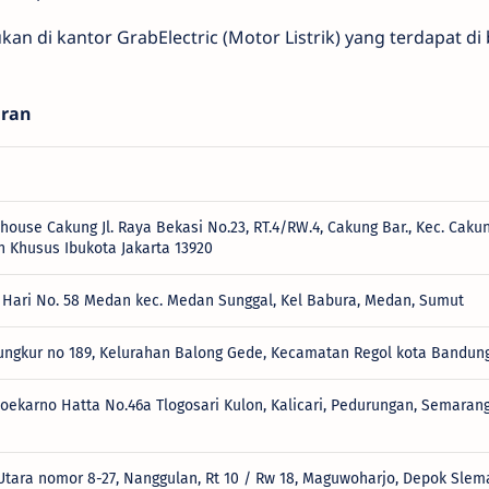
kan di kantor GrabElectric (Motor Listrik) yang terdapat di
aran
house Cakung Jl. Raya Bekasi No.23, RT.4/RW.4, Cakung Bar., Kec. Cakun
h Khusus Ibukota Jakarta 13920
g Hari No. 58 Medan kec. Medan Sunggal, Kel Babura, Medan, Sumut
ungkur no 189, Kelurahan Balong Gede, Kecamatan Regol kota Bandun
Soekarno Hatta No.46a Tlogosari Kulon, Kalicari, Pedurungan, Semarang 
d Utara nomor 8-27, Nanggulan, Rt 10 / Rw 18, Maguwoharjo, Depok Sle