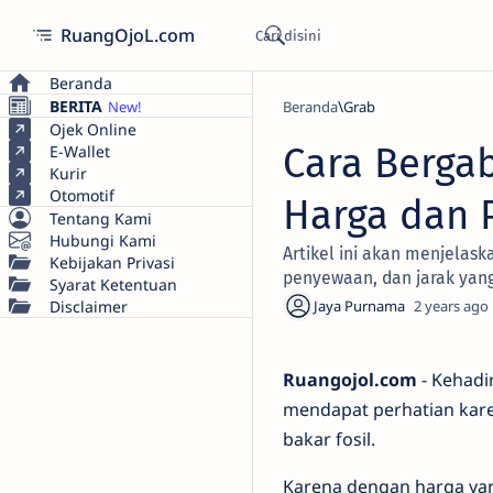
RuangOjoL.com
Beranda
BERITA
Beranda
Grab
Ojek Online
Cara Bergab
E-Wallet
Kurir
Otomotif
Harga dan 
Tentang Kami
Hubungi Kami
Artikel ini akan menjelask
Kebijakan Privasi
penyewaan, dan jarak yang
Syarat Ketentuan
Disclaimer
2 years ago
Ruangojol.com
- Kehadir
mendapat perhatian kar
bakar fosil.
Karena dengan harga yan