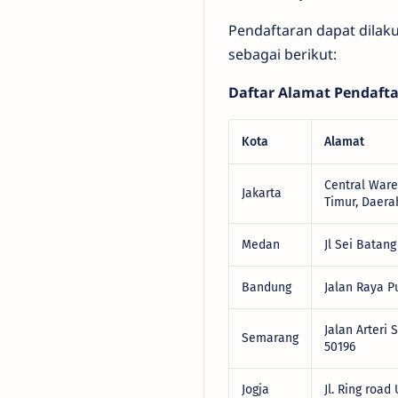
Pendaftaran dapat dilaku
sebagai berikut:
Daftar Alamat Pendaft
Kota
Alamat
Central Ware
Jakarta
Timur, Daera
Medan
Jl Sei Batan
Bandung
Jalan Raya P
Jalan Arteri 
Semarang
50196
Jogja
Jl. Ring roa