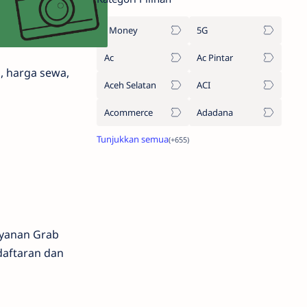
1Money
5G
Ac
Ac Pintar
i, harga sewa,
Aceh Selatan
ACI
Acommerce
Adadana
ayanan Grab
ndaftaran dan