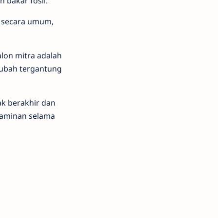
 bakar fosil.
n secara umum,
lon mitra adalah
rubah tergantung
ak berakhir dan
 jaminan selama