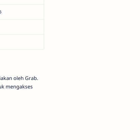
6
iakan oleh Grab.
tuk mengakses