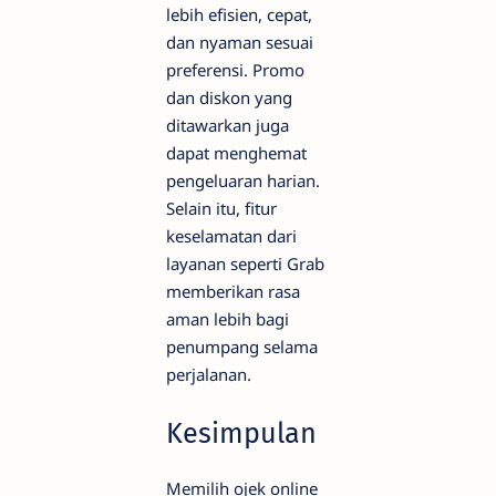
lebih efisien, cepat,
dan nyaman sesuai
preferensi. Promo
dan diskon yang
ditawarkan juga
dapat menghemat
pengeluaran harian.
Selain itu, fitur
keselamatan dari
layanan seperti Grab
memberikan rasa
aman lebih bagi
penumpang selama
perjalanan.
Kesimpulan
Memilih ojek online