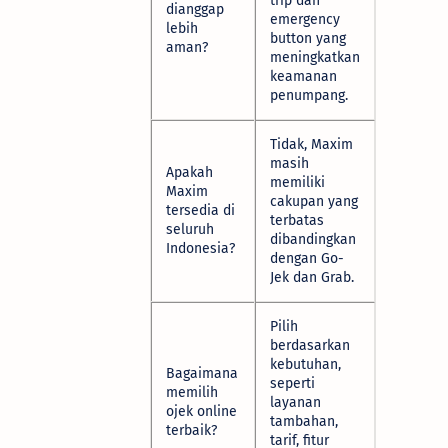
trip dan
dianggap
emergency
lebih
button yang
aman?
meningkatkan
keamanan
penumpang.
Tidak, Maxim
masih
Apakah
memiliki
Maxim
cakupan yang
tersedia di
terbatas
seluruh
dibandingkan
Indonesia?
dengan Go-
Jek dan Grab.
Pilih
berdasarkan
kebutuhan,
Bagaimana
seperti
memilih
layanan
ojek online
tambahan,
terbaik?
tarif, fitur