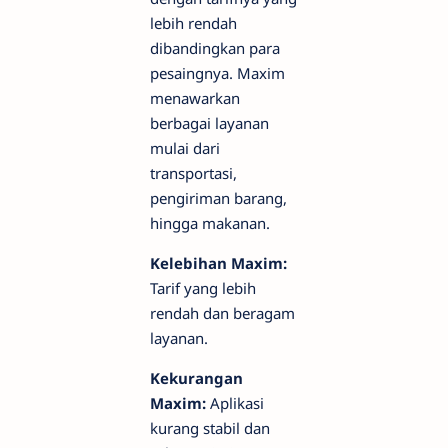
lebih rendah
dibandingkan para
pesaingnya. Maxim
menawarkan
berbagai layanan
mulai dari
transportasi,
pengiriman barang,
hingga makanan.
Kelebihan Maxim:
Tarif yang lebih
rendah dan beragam
layanan.
Kekurangan
Maxim:
Aplikasi
kurang stabil dan