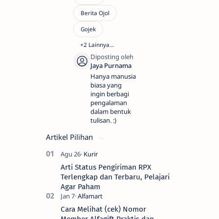
Hanya manusia
biasa yang
ingin berbagi
pengalaman
dalam bentuk
tulisan. :)
Artikel Pilihan
Arti Status Pengiriman RPX
Terlengkap dan Terbaru, Pelajari
Agar Paham
Cara Melihat (cek) Nomor