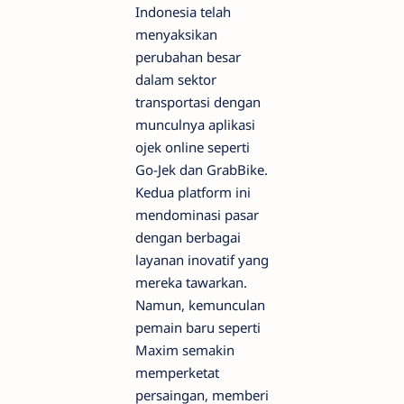
Indonesia telah
menyaksikan
perubahan besar
dalam sektor
transportasi dengan
munculnya aplikasi
ojek online seperti
Go-Jek dan GrabBike.
Kedua platform ini
mendominasi pasar
dengan berbagai
layanan inovatif yang
mereka tawarkan.
Namun, kemunculan
pemain baru seperti
Maxim semakin
memperketat
persaingan, memberi