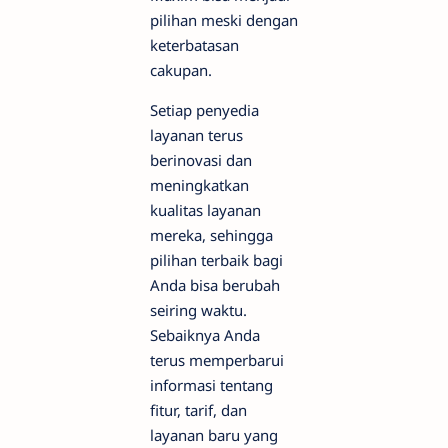
pilihan meski dengan
keterbatasan
cakupan.
Setiap penyedia
layanan terus
berinovasi dan
meningkatkan
kualitas layanan
mereka, sehingga
pilihan terbaik bagi
Anda bisa berubah
seiring waktu.
Sebaiknya Anda
terus memperbarui
informasi tentang
fitur, tarif, dan
layanan baru yang