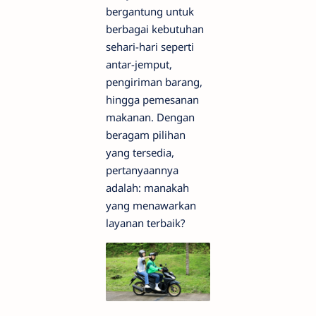
bergantung untuk
berbagai kebutuhan
sehari-hari seperti
antar-jemput,
pengiriman barang,
hingga pemesanan
makanan. Dengan
beragam pilihan
yang tersedia,
pertanyaannya
adalah: manakah
yang menawarkan
layanan terbaik?