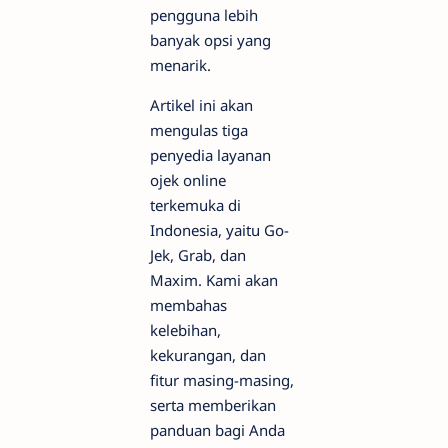
pengguna lebih
banyak opsi yang
menarik.
Artikel ini akan
mengulas tiga
penyedia layanan
ojek online
terkemuka di
Indonesia, yaitu Go-
Jek, Grab, dan
Maxim. Kami akan
membahas
kelebihan,
kekurangan, dan
fitur masing-masing,
serta memberikan
panduan bagi Anda