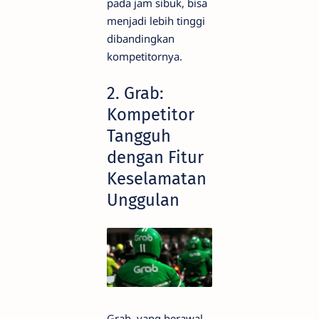
pada jam sibuk, bisa
menjadi lebih tinggi
dibandingkan
kompetitornya.
2. Grab:
Kompetitor
Tangguh
dengan Fitur
Keselamatan
Unggulan
Grab, yang berawal