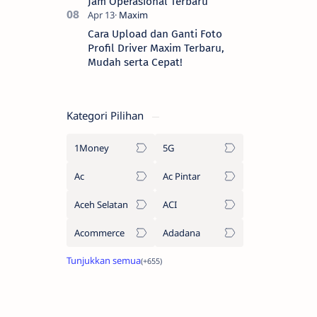
Jam Operasional Terbaru
Cara Upload dan Ganti Foto
Profil Driver Maxim Terbaru,
Mudah serta Cepat!
Kategori Pilihan
1Money
5G
Ac
Ac Pintar
Aceh Selatan
ACI
Acommerce
Adadana